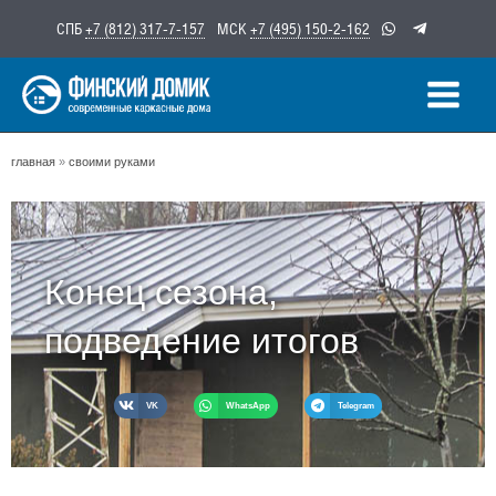
Перейти
СПБ
+7 (812) 317-7-157
МСК
+7 (495) 150-2-162
к
содержимому
главная
»
своими руками
Конец сезона,
подведение итогов
VK
WhatsApp
Telegram