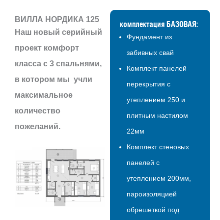
ВИЛЛА НОРДИКА 125
комплектация БАЗОВАЯ:
Наш новый серийный
Фундамент из
проект комфорт
забивных свай
класса с 3 спальнями,
Комплект панелей
в котором мы учли
перекрытия с
максимальное
утеплением 250 и
количество
плитным настилом
пожеланий.
22мм
Комплект стеновых
панелей с
утеплением 200мм,
пароизоляцией
обрешеткой под