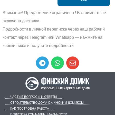
Внимание! Предложение ограничено ! В стоимость не
включена доставка.
Подробности в личной переписке через наш рабочий
контакт через Telegram или Whatsapp — нажмите на
кнопки ниже и получите подробности
T
W
E
e
h
n
l
a
v
e
t
e
g
s
l
r
a
o
a
p
p
ЧАСТЫЕ ВОПРОСЫ И ОТВЕТЫ
m
p
e
СТРОИТЕЛЬСТВО ДОМА С ФИНСКИМ ДОМИКОМ
КАК ПОСТРОЕНА РАБОТА
ПОЛИТИКА КОНФИДЕНЦИАЛЬНОСТИ