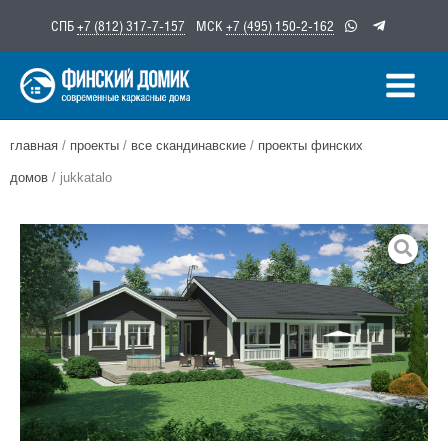
Перейти
СПБ
+7 (812) 317-7-157
МСК
+7 (495) 150-2-162
к
содержимому
главная
/
проекты
/
все скандинавские
/
проекты финских
домов
/ jukkatalo