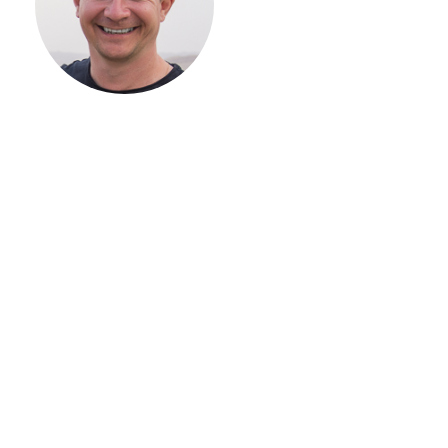
ВАШЕГО
ЗАГОРОДНОГО
ДОМА
Если вы хотите построить
дом, но не знаете, с чего
начать, — начните с простого
разговора 1-на-1 с
основателем нашей
компании. Без навязывания
технологий, без обязательств
строиться у нас. Разберем
именно ваши вопросы и
поможем составить понятный
план действий.