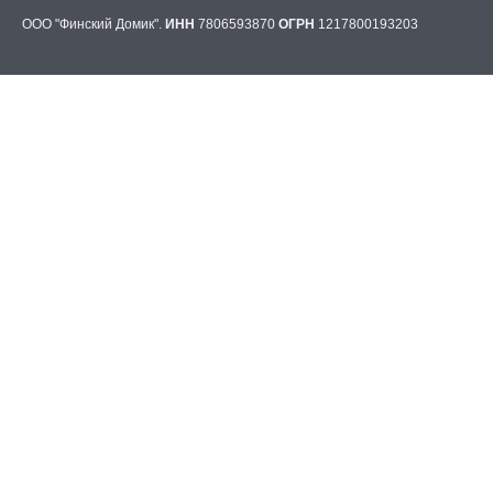
ООО "Финский Домик".
ИНН
7806593870
ОГРН
1217800193203