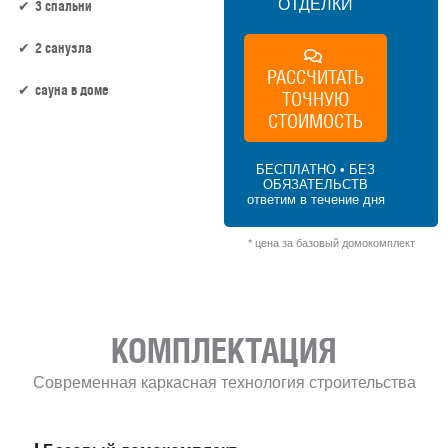
ОТДЕЛКИ
3 спальни
2 санузла
РАССЧИТАТЬ
сауна в доме
ТОЧНУЮ
СТОИМОСТЬ
149 м² × 50 000 ₽/м² (100–150 м²) × 1 (1
этаж) × 1 (прямоугольная форма) = 7 450
БЕСПЛАТНО • БЕЗ
000 ₽
ОБЯЗАТЕЛЬСТВ
ответим в течение дня
* цена за базовый домокомплект
КОМПЛЕКТАЦИЯ
Современная каркасная технология строительства