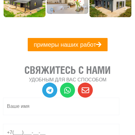
примеры наших работ
СВЯЖИТЕСЬ С НАМИ
УДОБНЫМ ДЛЯ ВАС СПОСОБОМ
T
W
E
e
h
n
l
a
v
e
t
e
g
s
l
r
a
o
a
p
p