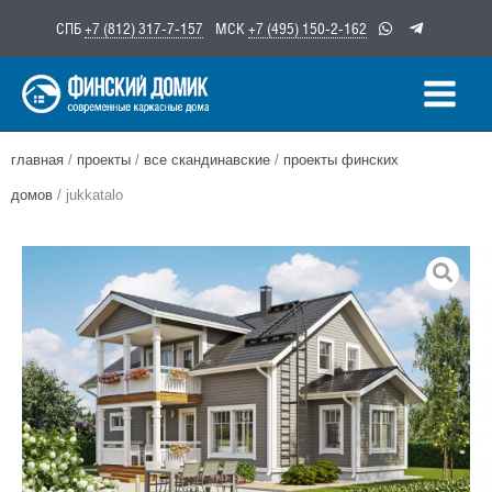
Перейти
СПБ
+7 (812) 317-7-157
МСК
+7 (495) 150-2-162
к
содержимому
главная
/
проекты
/
все скандинавские
/
проекты финских
домов
/ jukkatalo