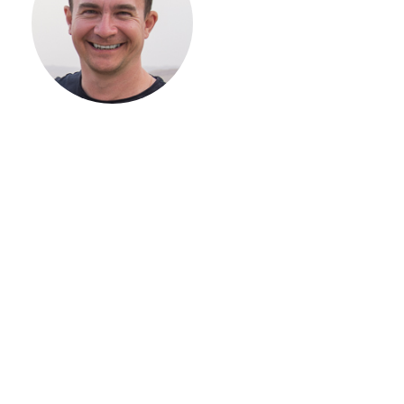
СТРОИТЕЛЬСТВ
ВАШЕГО
ЗАГОРОДНОГО
ДОМА
Если вы хотите построить
дом, но не знаете, с чего
начать, — начните с простого
разговора 1-на-1 с
основателем нашей
компании. Без навязывания
технологий, без обязательств
строиться у нас. Разберем
именно ваши вопросы и
поможем составить понятный