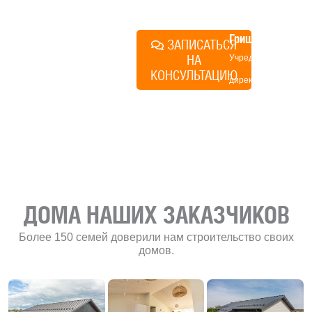
план действий.
Алексей
Грищенко
ЗАПИСАТЬСЯ
НА
Учредитель и
КОНСУЛЬТАЦИЮ
директор по
развитию
«Финского
домика»
ДОМА НАШИХ ЗАКАЗЧИКОВ
Более 150 семей доверили нам строительство своих
домов.