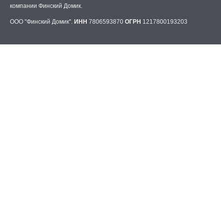
компании Финский Домик.
ООО "Финский Домик".
ИНН
7806593870
ОГРН
1217800193203