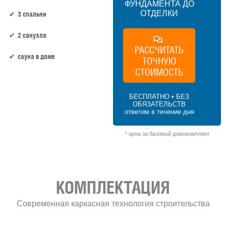
ФУНДАМЕНТА ДО
ОТДЕЛКИ
3 спальни
2 санузла
РАССЧИТАТЬ
сауна в доме
ТОЧНУЮ
СТОИМОСТЬ
150 м² × 50 000 ₽/м² (100–150 м²) × 1.15
(1.5 этажа) × 1 (прямоугольная форма) =
БЕСПЛАТНО • БЕЗ
8 625 000 ₽
ОБЯЗАТЕЛЬСТВ
ответим в течение дня
* цена за базовый домокомплект
КОМПЛЕКТАЦИЯ
Современная каркасная технология строительства