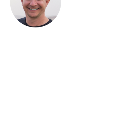
ВАШЕГО
ЗАГОРОДНОГО
ДОМА
Если вы хотите построить
дом, но не знаете, с чего
начать, — начните с простого
разговора 1-на-1 с
основателем нашей
компании. Без навязывания
технологий, без обязательств
строиться у нас. Разберем
именно ваши вопросы и
поможем составить понятный
план действий.