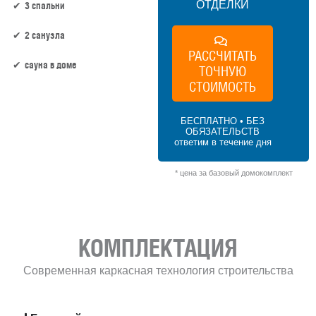
ОТДЕЛКИ
3 спальни
2 санузла
РАССЧИТАТЬ
сауна в доме
ТОЧНУЮ
СТОИМОСТЬ
162 м² × 45 000 ₽/м² (150–200 м²) × 1.2 (2
этажа) × 1 (прямоугольная форма) = 8
БЕСПЛАТНО • БЕЗ
748 000 ₽
ОБЯЗАТЕЛЬСТВ
ответим в течение дня
* цена за базовый домокомплект
КОМПЛЕКТАЦИЯ
Современная каркасная технология строительства