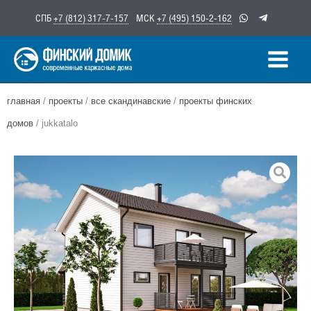
Перейти
СПБ
+7 (812) 317-7-157
МСК
+7 (495) 150-2-162
к
содержимому
главная
/
проекты
/
все скандинавские
/
проекты финских
домов
/ jukkatalo