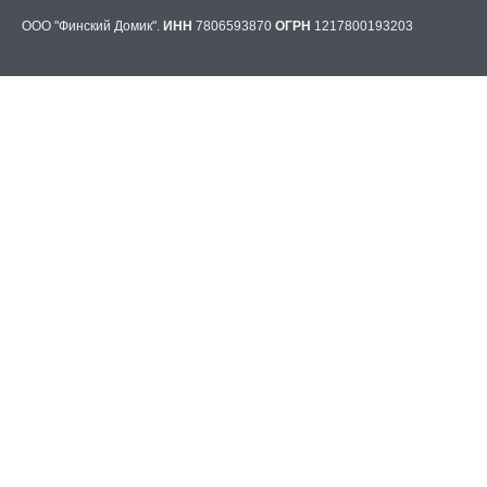
ООО "Финский Домик".
ИНН
7806593870
ОГРН
1217800193203