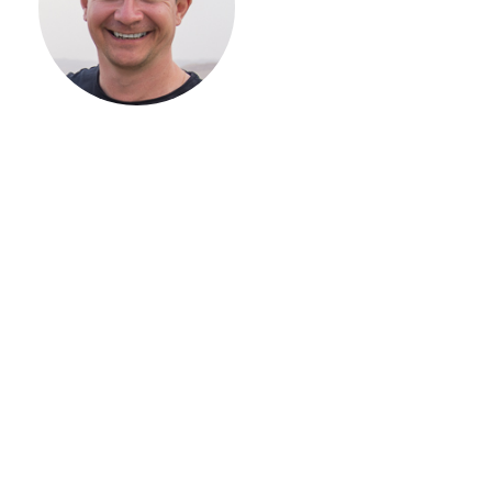
ВАШЕГО
ЗАГОРОДНОГО
ДОМА
Если вы хотите построить
дом, но не знаете, с чего
начать, — начните с простого
разговора 1-на-1 с
основателем нашей
компании. Без навязывания
технологий, без обязательств
строиться у нас. Разберем
именно ваши вопросы и
поможем составить понятный
план действий.