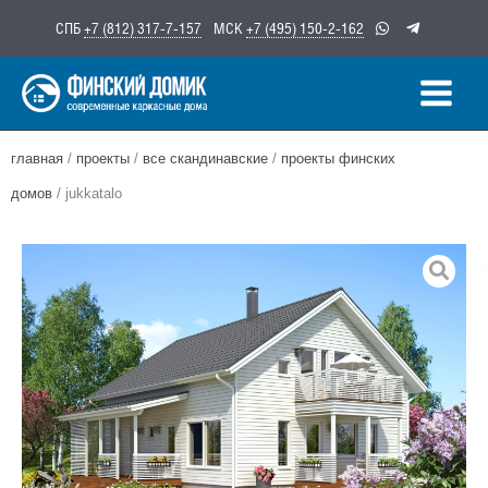
Перейти
СПБ
+7 (812) 317-7-157
МСК
+7 (495) 150-2-162
к
содержимому
главная
/
проекты
/
все скандинавские
/
проекты финских
домов
/ jukkatalo