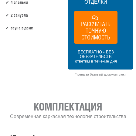
ОТДЕЛКИ
4 спальни
2 санузла
РАССЧИТАТЬ
сауна в доме
ТОЧНУЮ
СТОИМОСТЬ
164 м² × 45 000 ₽/м² (150–200 м²) × 1.15
(1.5 этажа) × 1 (прямоугольная форма) =
БЕСПЛАТНО • БЕЗ
8 487 000 ₽
ОБЯЗАТЕЛЬСТВ
ответим в течение дня
* цена за базовый домокомплект
КОМПЛЕКТАЦИЯ
Современная каркасная технология строительства