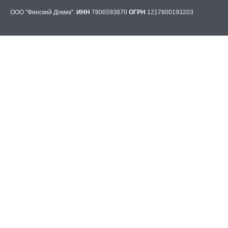
ООО "Финский Домик".
ИНН
7806593870
ОГРН
1217800193203