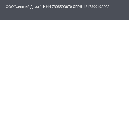
ООО "Финский Домик".
ИНН
7806593870
ОГРН
1217800193203