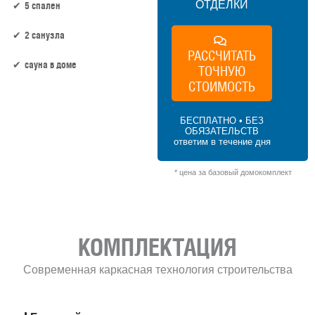
ОТДЕЛКИ
5 спален
2 санузла
РАССЧИТАТЬ
сауна в доме
ТОЧНУЮ
СТОИМОСТЬ
173 м² × 45 000 ₽/м² (150–200 м²) × 1.2 (2
этажа) × 1 (прямоугольная форма) = 9
БЕСПЛАТНО • БЕЗ
342 000 ₽
ОБЯЗАТЕЛЬСТВ
ответим в течение дня
* цена за базовый домокомплект
КОМПЛЕКТАЦИЯ
Современная каркасная технология строительства