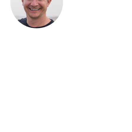
ВАШЕГО
ЗАГОРОДНОГО
ДОМА
Если вы хотите построить
дом, но не знаете, с чего
начать, — начните с простого
разговора 1-на-1 с
основателем нашей
компании. Без навязывания
технологий, без обязательств
строиться у нас. Разберем
именно ваши вопросы и
поможем составить понятный
план действий.