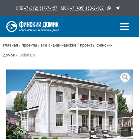
Перейти
СПБ
+7 (812) 317-7-157
МСК
+7 (495) 150-2-162
к
содержимому
главная
/
проекты
/
все скандинавские
/
проекты финских
домов
/ jukkatalo