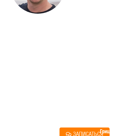
ДОМА
Если вы хотите построить
дом, но не знаете, с чего
начать, — начните с простого
разговора 1-на-1 с
основателем нашей
компании. Без навязывания
технологий, без обязательств
строиться у нас. Разберем
именно ваши вопросы и
поможем составить понятный
план действий.
Алексей
Грищенко
ЗАПИСАТЬСЯ