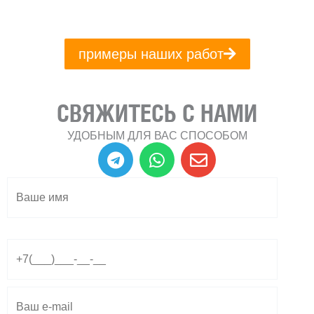
примеры наших работ
СВЯЖИТЕСЬ С НАМИ
УДОБНЫМ ДЛЯ ВАС СПОСОБОМ
T
W
E
e
h
n
l
a
v
e
t
e
g
s
l
r
a
o
a
p
p
m
p
e