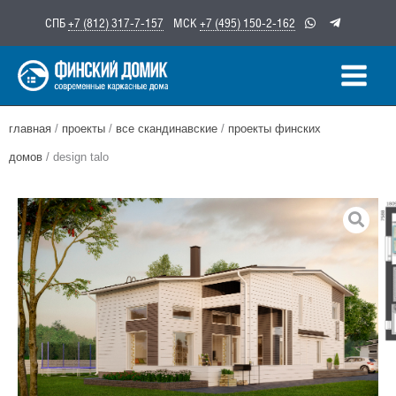
Перейти
СПБ
+7 (812) 317-7-157
МСК
+7 (495) 150-2-162
к
содержимому
главная
/
проекты
/
все скандинавские
/
проекты финских
домов
/ design talo