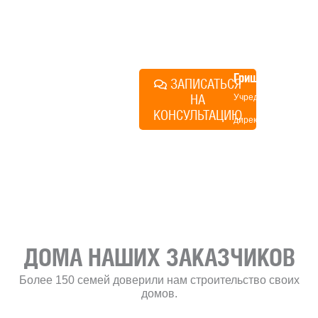
поможем составить понятный
план действий.
Алексей
Грищенко
ЗАПИСАТЬСЯ
НА
Учредитель и
КОНСУЛЬТАЦИЮ
директор по
развитию
«Финского
домика»
ДОМА НАШИХ ЗАКАЗЧИКОВ
Более 150 семей доверили нам строительство своих
домов.