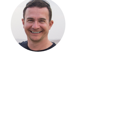
НАЧАТЬ
СТРОИТЕЛЬСТВ
ВАШЕГО
ЗАГОРОДНОГО
ДОМА
Если вы хотите построить
дом, но не знаете, с чего
начать, — начните с простого
разговора 1-на-1 с
основателем нашей
компании. Без навязывания
технологий, без обязательств
строиться у нас. Разберем
именно ваши вопросы и