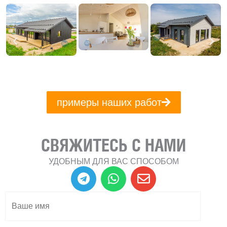
примеры наших работ
СВЯЖИТЕСЬ С НАМИ
УДОБНЫМ ДЛЯ ВАС СПОСОБОМ
T
W
E
e
h
n
l
a
v
e
t
e
g
s
l