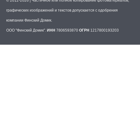
© 2012-2026 | Частичное или полное копирование фотоматериалов,
графических изображений и текстов допускается с одобрения
компании Финский Домик.
ООО "Финский Домик".
ИНН
7806593870
ОГРН
1217800193203