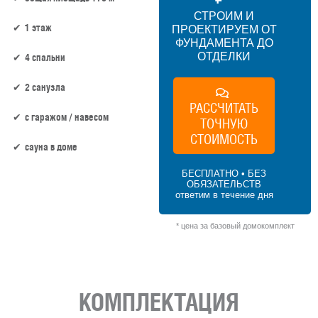
СТРОИМ И
1 этаж
ПРОЕКТИРУЕМ ОТ
ФУНДАМЕНТА ДО
ОТДЕЛКИ
4 спальни
2 санузла
РАССЧИТАТЬ
c гаражом / навесом
ТОЧНУЮ
СТОИМОСТЬ
сауна в доме
БЕСПЛАТНО • БЕЗ
ОБЯЗАТЕЛЬСТВ
132 м² × 50 000 ₽/м² (100–150 м²) × 1 (1
ответим в течение дня
этаж) × 1,2 (сложная форма) = 7 920 000 ₽
* цена за базовый домокомплект
КОМПЛЕКТАЦИЯ