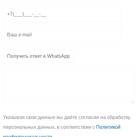
r
a
o
a
p
p
m
p
e
Указывая свои данные вы даёте согласие на обработку
персональных данных, в соответствии с
Политикой
конфиденциальности