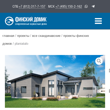
Перейти
СПБ
+7 (812) 317-7-157
МСК
+7 (495) 150-2-162
к
содержимому
главная
/
проекты
/
все скандинавские
/
проекты финских
домов
/ planiatalo