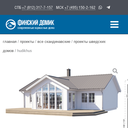
Перейти
СПБ
+7 (812) 317-7-157
МСК
+7 (495) 150-2-162
к
содержимому
главная
/
проекты
/
все скандинавские
/
проекты шведских
домов
/ hudikhus