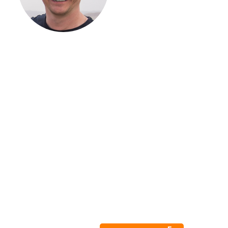
ЗАГОРОДНОГО
ДОМА
Если вы хотите построить
дом, но не знаете, с чего
начать, — начните с простого
разговора 1-на-1 с
основателем нашей
компании. Без навязывания
технологий, без обязательств
строиться у нас. Разберем
именно ваши вопросы и
поможем составить понятный
план действий.
Алексей