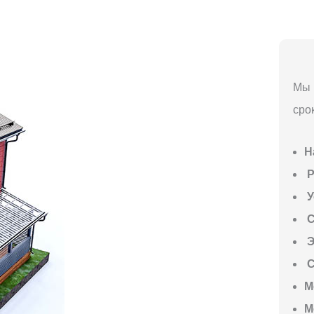
Мы 
сро
Н
P
У
С
Э
С
М
М