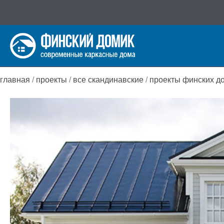
Перейти
к
содержимому
главная
/
проекты
/
все скандинавские
/
проекты финских д