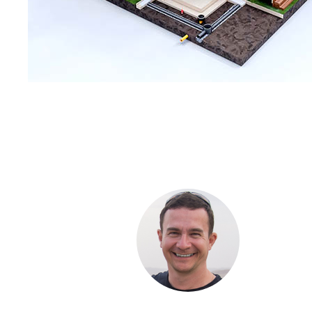
С ЧЕ
ДОМА
Если вы хот
компании. Б
составить п