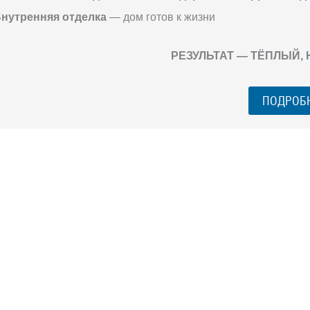
нутренняя отделка
— дом готов к жизни
РЕЗУЛЬТАТ — ТЁПЛЫЙ,
ПОДРОБ
ГО ЗАГОРОДНОГО
го разговора 1-на-1 с основателем нашей
азберем именно ваши вопросы и поможем