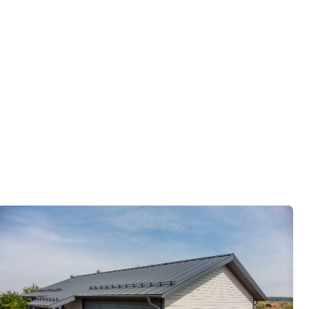
ко
ор по развитию «Финского домика»
.