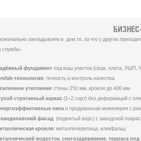
БИЗНЕС-
изначально закладываем в дом то, за что у других приход
к службы.
адёжный фундамент
под ваш участок (сваи, плита, УШП, 
refab-технология
: точность и контроль качества
силенное утепление
: стены 250 мм, кровля до 400 мм
ухой строганный каркас
(1–2 сорт) без деформаций с пл
нергоэффективные окна
и продуманная инженерия с ре
кандинавский фасад
(поднятый ворс) с заводской покрас
еталлическая кровля:
металлочерепица, кликфальц
еталлический водосток, снегозадержание, терраса под