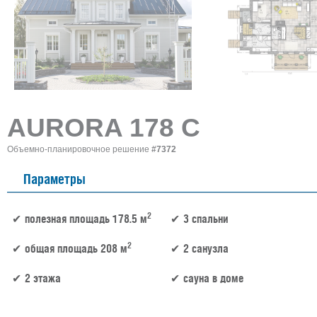
AURORA 178 C
Объемно-планировочное решение
#7372
Параметры
2
полезная площадь 178.5 м
3 спальни
2
общая площадь 208 м
2 санузла
2 этажа
сауна в доме
178.5 м² × 45 000 ₽/м² (150–200 м²) × 1.2 (2 этажа) × 1 (прямоугольная форма) = 9 639