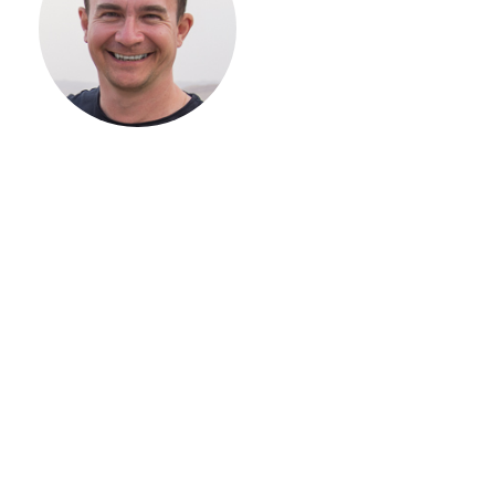
СТРОИТЕЛЬСТВ
ВАШЕГО
ЗАГОРОДНОГО
ДОМА
Если вы хотите построить
дом, но не знаете, с чего
начать, — начните с простого
разговора 1-на-1 с
основателем нашей
компании. Без навязывания
технологий, без обязательств
строиться у нас. Разберем
именно ваши вопросы и
поможем составить понятный