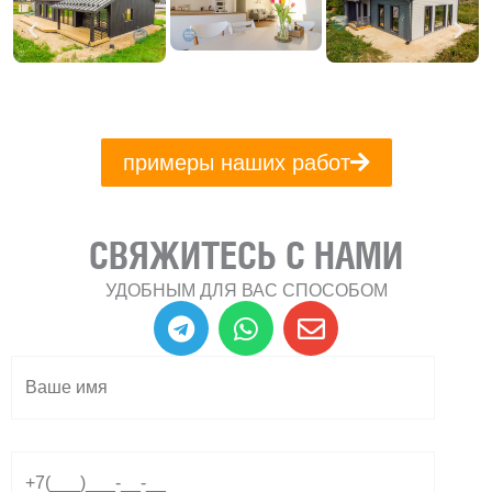
примеры наших работ
СВЯЖИТЕСЬ С НАМИ
УДОБНЫМ ДЛЯ ВАС СПОСОБОМ
T
W
E
e
h
n
l
a
v
e
t
e
g
s
l
r
a
o
a
p
p