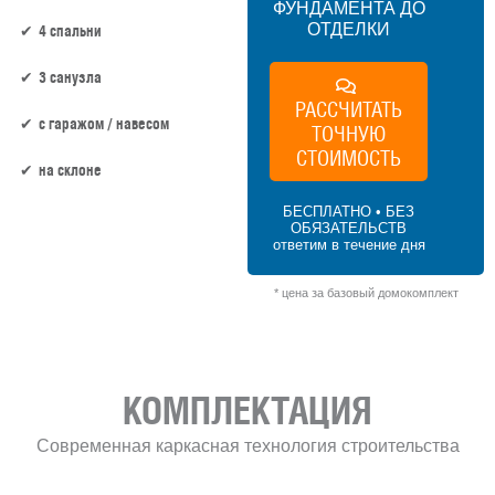
ФУНДАМЕНТА ДО
ОТДЕЛКИ
4 спальни
3 санузла
РАССЧИТАТЬ
c гаражом / навесом
ТОЧНУЮ
СТОИМОСТЬ
на склоне
БЕСПЛАТНО • БЕЗ
ОБЯЗАТЕЛЬСТВ
233.1 м² × 40 000 ₽/м² (200+ м²) × 1.2 (2
ответим в течение дня
этажа) × 1 (прямоугольная форма) = 11
188 800 ₽
* цена за базовый домокомплект
КОМПЛЕКТАЦИЯ
Современная каркасная технология строительства