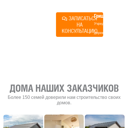
план действий.
Алексей
Грищенко
ЗАПИСАТЬСЯ
НА
Учредитель и
КОНСУЛЬТАЦИЮ
директор по
развитию
«Финского
домика»
ДОМА НАШИХ ЗАКАЗЧИКОВ
Более 150 семей доверили нам строительство своих
домов.