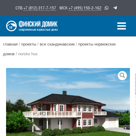
Перейти
СПБ
+7 (812) 317-7-157
МСК
+7 (495) 150-2-162
к
содержимому
главная
/
проекты
/
все скандинавские
/
проекты норвежских
домов
/ norske hus