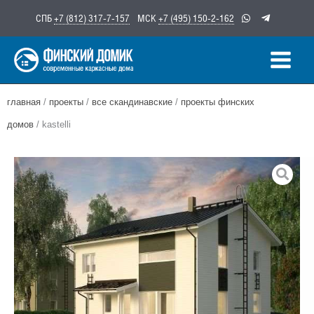
Перейти
СПБ
+7 (812) 317-7-157
МСК
+7 (495) 150-2-162
к
содержимому
главная
/
проекты
/
все скандинавские
/
проекты финских
домов
/ kastelli