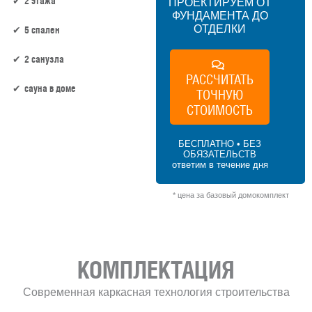
2 этажа
ПРОЕКТИРУЕМ ОТ
ФУНДАМЕНТА ДО
ОТДЕЛКИ
5 спален
2 санузла
РАССЧИТАТЬ
сауна в доме
ТОЧНУЮ
СТОИМОСТЬ
157 м² × 45 000 ₽/м² (150–200 м²) × 1.2 (2
этажа) × 1 (прямоугольная форма) = 8
БЕСПЛАТНО • БЕЗ
478 000 ₽
ОБЯЗАТЕЛЬСТВ
ответим в течение дня
* цена за базовый домокомплект
КОМПЛЕКТАЦИЯ
Современная каркасная технология строительства