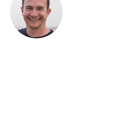
СТРОИТЕЛЬСТВ
ВАШЕГО
ЗАГОРОДНОГО
ДОМА
Если вы хотите построить
дом, но не знаете, с чего
начать, — начните с простого
разговора 1-на-1 с
основателем нашей
компании. Без навязывания
технологий, без обязательств
строиться у нас. Разберем
именно ваши вопросы и
поможем составить понятный