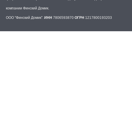
компании Финский Домик.
ООО "Финский Домик".
ИНН
7806593870
ОГРН
1217800193203