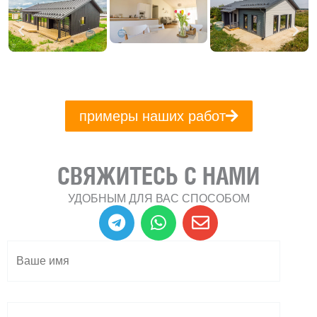
примеры наших работ
СВЯЖИТЕСЬ С НАМИ
УДОБНЫМ ДЛЯ ВАС СПОСОБОМ
T
W
E
e
h
n
l
a
v
e
t
e
g
s
l
r
a
o