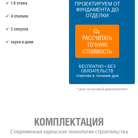
1.5 этажа
ПРОЕКТИРУЕМ ОТ
ФУНДАМЕНТА ДО
ОТДЕЛКИ
4 спальни
2 санузла
РАССЧИТАТЬ
сауна в доме
ТОЧНУЮ
СТОИМОСТЬ
84 м² × 60 000 ₽/м² (50–100 м²) × 1.15 (1.5
этажа) × 1 (прямоугольная форма) = 5
БЕСПЛАТНО • БЕЗ
796 000 ₽
ОБЯЗАТЕЛЬСТВ
ответим в течение дня
* цена за базовый домокомплект
КОМПЛЕКТАЦИЯ
Современная каркасная технология строительства