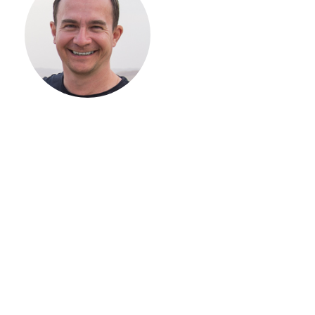
СТРОИТЕЛЬСТВ
ВАШЕГО
ЗАГОРОДНОГО
ДОМА
Если вы хотите построить
дом, но не знаете, с чего
начать, — начните с простого
разговора 1-на-1 с
основателем нашей
компании. Без навязывания
технологий, без обязательств
строиться у нас. Разберем
именно ваши вопросы и
поможем составить понятный