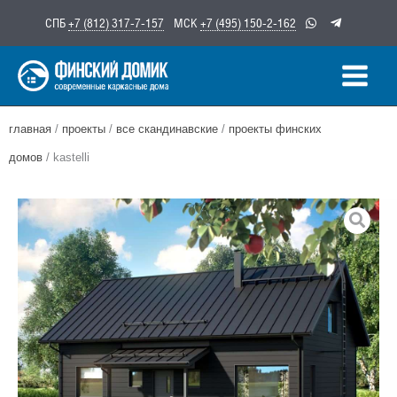
Перейти
СПБ
+7 (812) 317-7-157
МСК
+7 (495) 150-2-162
к
содержимому
главная
/
проекты
/
все скандинавские
/
проекты финских
домов
/ kastelli