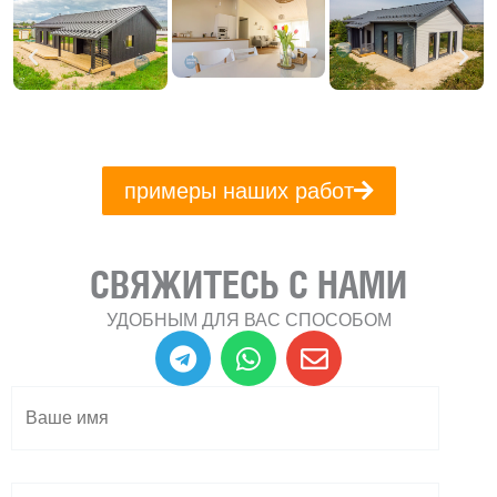
примеры наших работ
СВЯЖИТЕСЬ С НАМИ
УДОБНЫМ ДЛЯ ВАС СПОСОБОМ
T
W
E
e
h
n
l
a
v
e
t
e
g
s
l
r
a
o