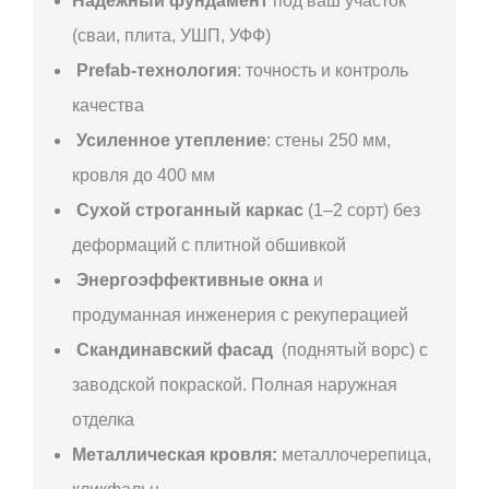
Надёжный фундамент
под ваш участок
(сваи, плита, УШП, УФФ)
Prefab-технология
: точность и контроль
качества
Усиленное утепление
: стены 250 мм,
кровля до 400 мм
Сухой строганный каркас
(1–2 сорт) без
деформаций с плитной обшивкой
Энергоэффективные окна
и
продуманная инженерия с рекуперацией
Скандинавский фасад
(поднятый ворс) с
заводской покраской. Полная наружная
отделка
Металлическая кровля:
металлочерепица,