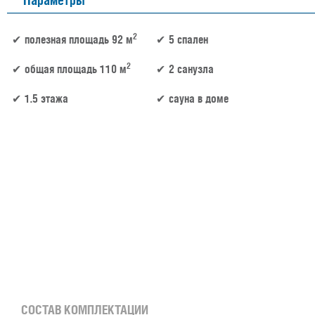
Параметры
2
полезная площадь 92 м
5 спален
2
общая площадь 110 м
2 санузла
1.5 этажа
сауна в доме
92 м² × 60 000 ₽/м² (50–100 м²) × 1.15 (1.5 этажа) × 1 (прямоугольная форма) = 6 348 
СОСТАВ КОМПЛЕКТАЦИИ