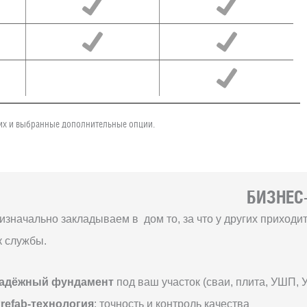
чих и выбранные дополнительные опции.
БИЗНЕС-
изначально закладываем в дом то, за что у других приход
к службы.
адёжный фундамент
под ваш участок (сваи, плита, УШП, 
refab-технология
: точность и контроль качества