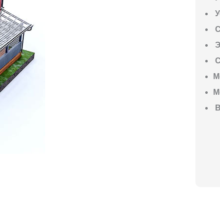
У
С
Э
С
М
М
В