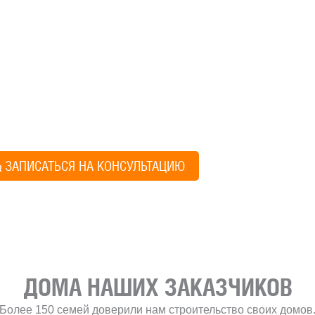
ГО НАЧАТЬ СТРОИТЕЛЬСТВО ВАШЕ
ите построить дом, но не знаете, с чего начать, — начните с просто
ез навязывания технологий, без обязательств строиться у нас. Р
онятный план действий.
Алексей Грищен
ЗАПИСАТЬСЯ НА КОНСУЛЬТАЦИЮ
Учредитель и директ
ДОМА НАШИХ ЗАКАЗЧИКОВ
Более 150 семей доверили нам строительство своих домов