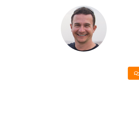
С ЧЕ
ДОМА
Если вы хот
компании. Б
составить п