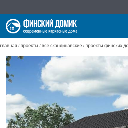
Перейти
к
содержимому
главная
/
проекты
/
все скандинавские
/
проекты финских д