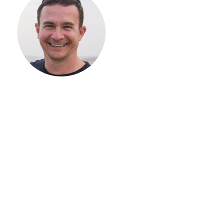
НАЧАТЬ
СТРОИТЕЛЬСТВ
ВАШЕГО
ЗАГОРОДНОГО
ДОМА
Если вы хотите построить
дом, но не знаете, с чего
начать, — начните с простого
разговора 1-на-1 с
основателем нашей
компании. Без навязывания
технологий, без обязательств
строиться у нас. Разберем
именно ваши вопросы и