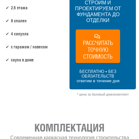
СТРОИМ И
2.5 этажа
ПРОЕКТИРУЕМ ОТ
ФУНДАМЕНТА ДО
ОТДЕЛКИ
8 спален
4 санузла
РАССЧИТАТЬ
c гаражом / навесом
ТОЧНУЮ
СТОИМОСТЬ
сауна в доме
БЕСПЛАТНО • БЕЗ
ОБЯЗАТЕЛЬСТВ
233 м² × 40 000 ₽/м² (200+ м²) × 1 (2.5
ответим в течение дня
этаж) × 1,2 (сложная форма) = 11 184 000
₽
* цена за базовый домокомплект
КОМПЛЕКТАЦИЯ
Современная каркасная технология строительства