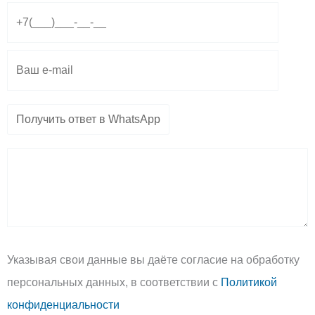
r
a
o
a
p
p
m
p
e
Указывая свои данные вы даёте согласие на обработку
персональных данных, в соответствии с
Политикой
конфиденциальности