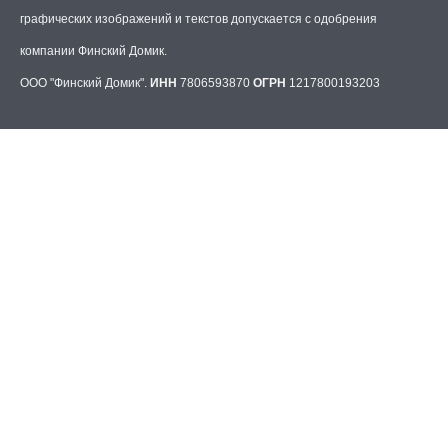
графических изображений и текстов допускается с одобрения
компании Финский Домик.
ООО "Финский Домик".
ИНН
7806593870
ОГРН
1217800193203