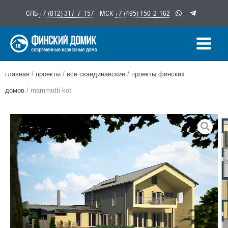
Перейти
СПБ
+7 (812) 317-7-157
МСК
+7 (495) 150-2-162
к
содержимому
главная
/
проекты
/
все скандинавские
/
проекты финских
домов
/ mammutti koti