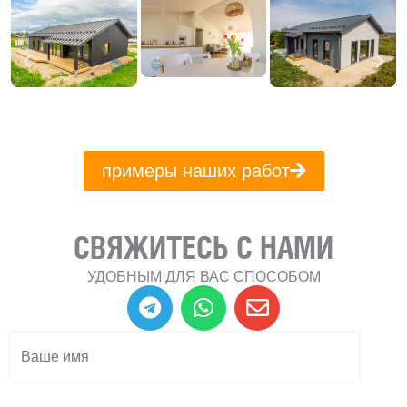
примеры наших работ
СВЯЖИТЕСЬ С НАМИ
УДОБНЫМ ДЛЯ ВАС СПОСОБОМ
T
W
E
e
h
n
l
a
v
e
t
e
g
s
l