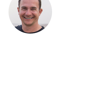
СТРОИТЕЛЬСТВ
ВАШЕГО
ЗАГОРОДНОГО
ДОМА
Если вы хотите построить
дом, но не знаете, с чего
начать, — начните с простого
разговора 1-на-1 с
основателем нашей
компании. Без навязывания
технологий, без обязательств
строиться у нас. Разберем
именно ваши вопросы и
поможем составить понятный