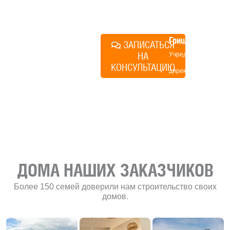
план действий.
Алексей
Грищенко
ЗАПИСАТЬСЯ
НА
Учредитель и
КОНСУЛЬТАЦИЮ
директор по
развитию
«Финского
домика»
ДОМА НАШИХ ЗАКАЗЧИКОВ
Более 150 семей доверили нам строительство своих
домов.