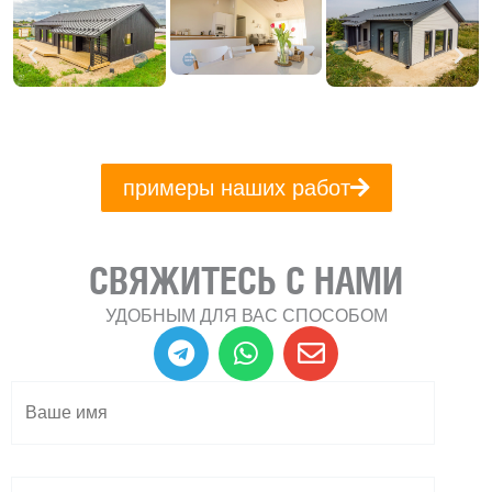
примеры наших работ
СВЯЖИТЕСЬ С НАМИ
УДОБНЫМ ДЛЯ ВАС СПОСОБОМ
T
W
E
e
h
n
l
a
v
e
t
e
g
s
l
r
a
o