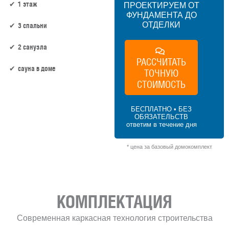
1 этаж
ПРОЕКТИРУЕМ ОТ
ФУНДАМЕНТА ДО
ОТДЕЛКИ
3 спальни
2 санузла
РАССЧИТАТЬ
сауна в доме
ТОЧНУЮ
СТОИМОСТЬ
97 м² × 60 000 ₽/м² (50–100 м²) × 1 (1
этаж) × 1 (прямоугольная форма) = 5 820
БЕСПЛАТНО • БЕЗ
000 ₽
ОБЯЗАТЕЛЬСТВ
ответим в течение дня
* цена за базовый домокомплект
КОМПЛЕКТАЦИЯ
Современная каркасная технология строительства