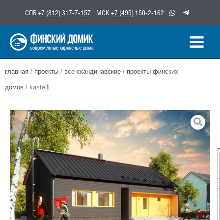
Перейти
СПБ
+7 (812) 317-7-157
МСК
+7 (495) 150-2-162
к
содержимому
главная
/
проекты
/
все скандинавские
/
проекты финских
домов
/ kastelli