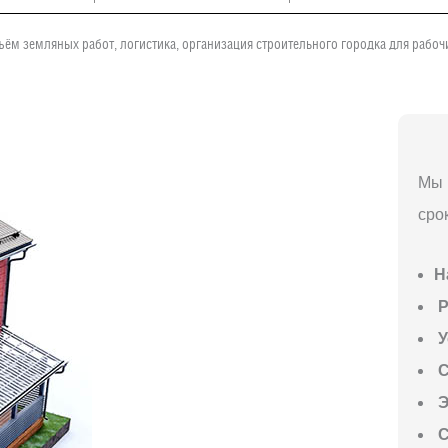
ъём земляных работ, логистика, организация строительного городка для рабо
Мы 
сро
Н
P
У
С
Э
С