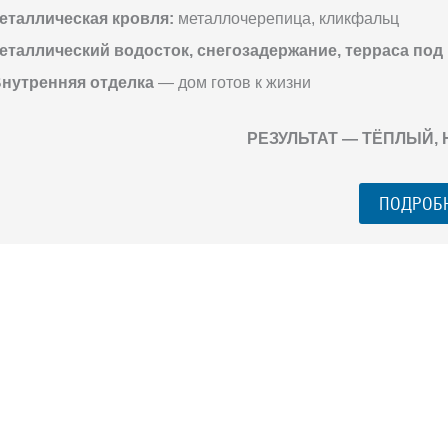
еталлическая кровля:
металлочерепица, кликфальц
еталлический водосток, снегозадержание, терраса под
нутренняя отделка
— дом готов к жизни
РЕЗУЛЬТАТ — ТЁПЛЫЙ,
ПОДРОБ
ГО ЗАГОРОДНОГО
го разговора 1-на-1 с основателем нашей
азберем именно ваши вопросы и поможем