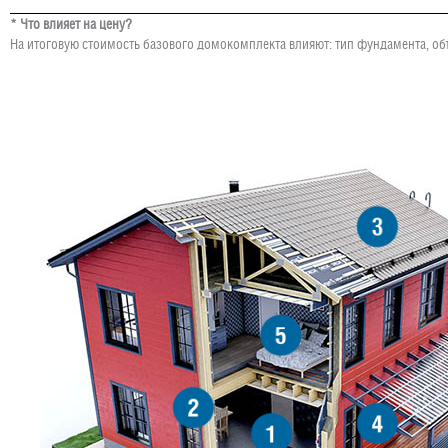
* Что влияет на цену?
На итоговую стоимость базового домокомплекта влияют: тип фундамента, об
3
5
2
4
1