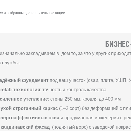
чих и выбранные дополнительные опции.
БИЗНЕС-
изначально закладываем в дом то, за что у других приход
к службы.
адёжный фундамент
под ваш участок (сваи, плита, УШП, 
refab-технология
: точность и контроль качества
силенное утепление
: стены 250 мм, кровля до 400 мм
ухой строганный каркас
(1–2 сорт) без деформаций с пл
нергоэффективные окна
и продуманная инженерия с ре
кандинавский фасад
(поднятый ворс) с заводской покрас