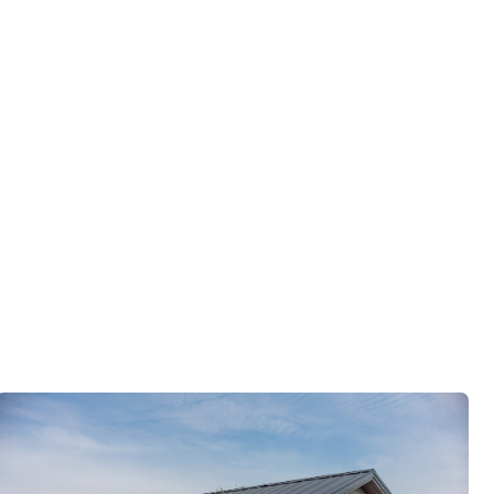
ко
ор по развитию «Финского домика»
.