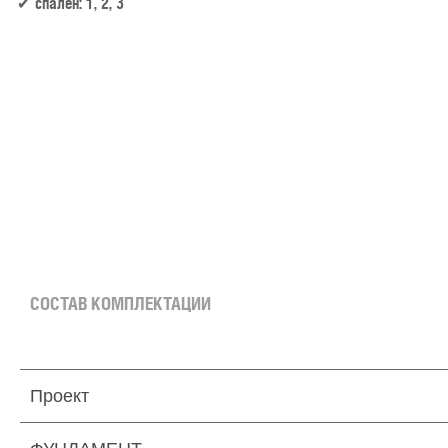
спален: 1, 2, 3
60.4 м² × 60 000 ₽/м² (50–100 м²) × 1 (1 этаж) × 1 (прямоугольная форма) = 3 624 000 
СОСТАВ КОМПЛЕКТАЦИИ
Проект