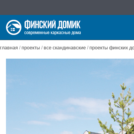
Перейти
к
содержимому
главная
/
проекты
/
все скандинавские
/
проекты финских д