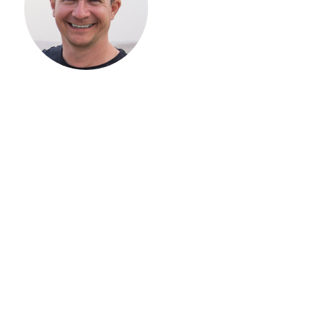
ВАШЕГО
ЗАГОРОДНОГО
ДОМА
Если вы хотите построить
дом, но не знаете, с чего
начать, — начните с простого
разговора 1-на-1 с
основателем нашей
компании. Без навязывания
технологий, без обязательств
строиться у нас. Разберем
именно ваши вопросы и
поможем составить понятный
план действий.