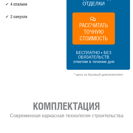
ОТДЕЛКИ
4 спальни
2 санузла
РАССЧИТАТЬ
ТОЧНУЮ
160.4 м² × 45 000 ₽/м² (150–200 м²) × 1.15
(1.5 этажа) × 1 (прямоугольная форма) =
СТОИМОСТЬ
8 300 700 ₽
БЕСПЛАТНО • БЕЗ
ОБЯЗАТЕЛЬСТВ
ответим в течение дня
* цена за базовый домокомплект
КОМПЛЕКТАЦИЯ
Современная каркасная технология строительства