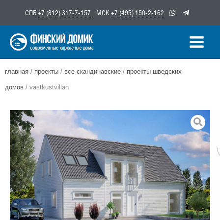
Перейти
СПБ
+7 (812) 317-7-157
МСК
+7 (495) 150-2-162
к
содержимому
главная
/
проекты
/
все скандинавские
/
проекты шведских
домов
/ vastkustvillan