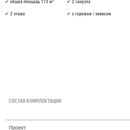
2
общая площадь 173 м
2 санузла
2 этажа
c гаражом / навесом
153 м² × 45 000 ₽/м² (150–200 м²) × 1.2 (2 этажа) × 1 (прямоугольная форма) = 8 262 
СОСТАВ КОМПЛЕКТАЦИИ
Проект