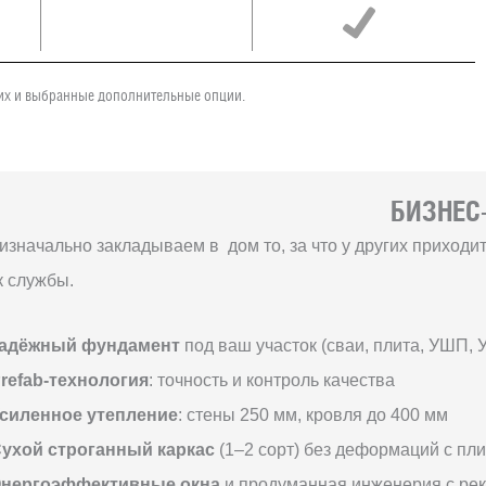
чих и выбранные дополнительные опции.
БИЗНЕС-
изначально закладываем в дом то, за что у других приход
к службы.
адёжный фундамент
под ваш участок (сваи, плита, УШП, 
refab-технология
: точность и контроль качества
силенное утепление
: стены 250 мм, кровля до 400 мм
ухой строганный каркас
(1–2 сорт) без деформаций с пл
нергоэффективные окна
и продуманная инженерия с ре