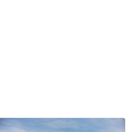
го разговора 1-на-1 с основателем нашей
азберем именно ваши вопросы и поможем
ко
ор по развитию «Финского домика»
.