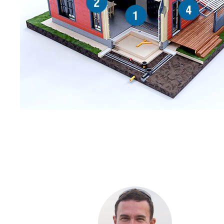
2
4
1
С ЧЕ
ДОМА