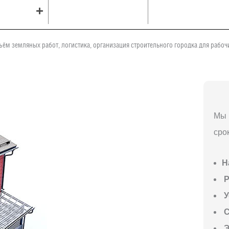
ъём земляных работ, логистика, организация строительного городка для рабо
Мы 
сро
Н
P
У
С
Э