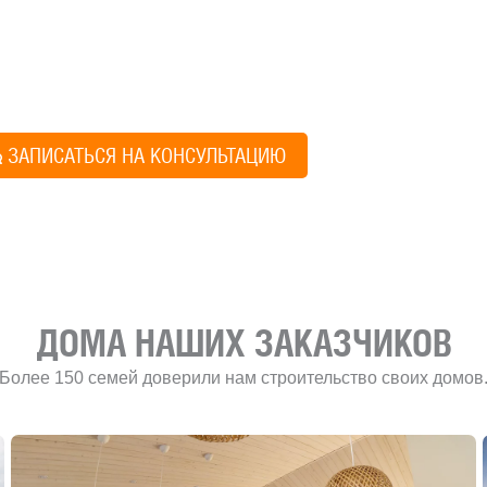
ите построить дом, но не знаете, с чего начать, — начните с просто
ез навязывания технологий, без обязательств строиться у нас. Р
онятный план действий.
Алексей Грищен
ЗАПИСАТЬСЯ НА КОНСУЛЬТАЦИЮ
Учредитель и директ
ДОМА НАШИХ ЗАКАЗЧИКОВ
Более 150 семей доверили нам строительство своих домов