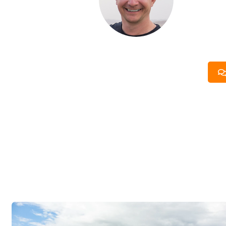
Если вы хот
компании. Б
составить п