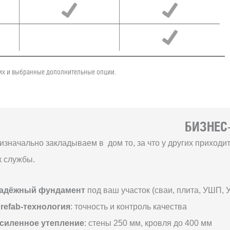
чих и выбранные дополнительные опции.
БИЗНЕС-
изначально закладываем в дом то, за что у других приход
к службы.
адёжный фундамент
под ваш участок (сваи, плита, УШП, 
refab-технология
: точность и контроль качества
силенное утепление
: стены 250 мм, кровля до 400 мм