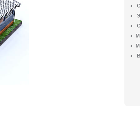
С
Э
С
М
М
В
ГО НАЧАТЬ СТРОИТЕЛЬСТВО ВАШЕ