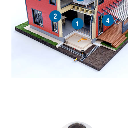
2
4
1
С ЧЕ