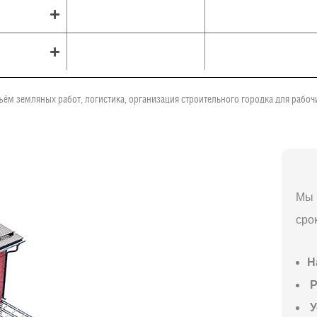
ъём земляных работ, логистика, организация строительного городка для рабо
Мы 
сро
Н
P
У