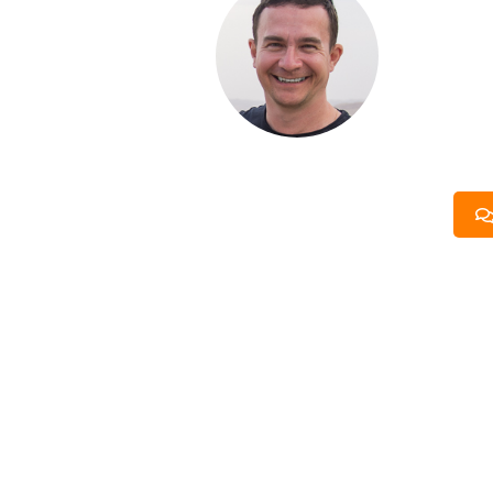
ДОМА
Если вы хот
компании. Б
составить п