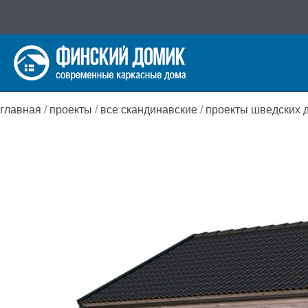
Перейти
к
содержимому
главная
/
проекты
/
все скандинавские
/
проекты шведских 