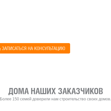
ите построить дом, но не знаете, с чего начать, — начните с просто
ез навязывания технологий, без обязательств строиться у нас. Р
онятный план действий.
Алексей Грищен
ЗАПИСАТЬСЯ НА КОНСУЛЬТАЦИЮ
Учредитель и директ
ДОМА НАШИХ ЗАКАЗЧИКОВ
Более 150 семей доверили нам строительство своих домов