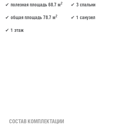
2
полезная площадь 68.7 м
3 спальни
2
общая площадь 78.7 м
1 санузел
1 этаж
68.7 м² × 60 000 ₽/м² (50–100 м²) × 1 (1 этаж) × 1 (прямоугольная форма) = 4 122 000 
СОСТАВ КОМПЛЕКТАЦИИ