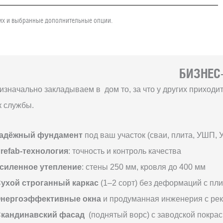
чих и выбранные дополнительные опции.
БИЗНЕС-
изначально закладываем в дом то, за что у других приход
к службы.
адёжный фундамент
под ваш участок (сваи, плита, УШП, 
refab-технология
: точность и контроль качества
силенное утепление
: стены 250 мм, кровля до 400 мм
ухой строганный каркас
(1–2 сорт) без деформаций с пл
нергоэффективные окна
и продуманная инженерия с ре
кандинавский фасад
(поднятый ворс) с заводской покрас