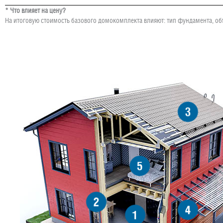
* Что влияет на цену?
На итоговую стоимость базового домокомплекта влияют: тип фундамента, об
3
5
2
4
1