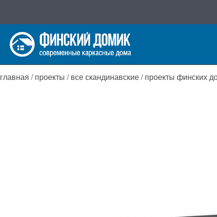
Перейти
к
содержимому
главная
/
проекты
/
все скандинавские
/
проекты финских д