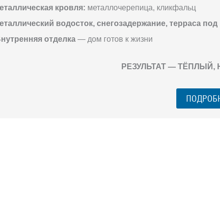
еталлическая кровля:
металлочерепица, кликфальц
еталлический водосток, снегозадержание, терраса под
нутренняя отделка
— дом готов к жизни
РЕЗУЛЬТАТ — ТЁПЛЫЙ,
ПОДРОБ
ГО ЗАГОРОДНОГО
го разговора 1-на-1 с основателем нашей
азберем именно ваши вопросы и поможем