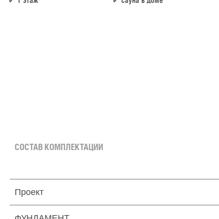
1 этаж
сауна в доме
137 м² × 50 000 ₽/м² (100–150 м²) × 1 (1 этаж) × 1 (прямоугольная форма) = 6 850 000
СОСТАВ КОМПЛЕКТАЦИИ
Проект
ФУНДАМЕНТ