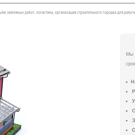
ъём земляных работ, логистика, организация строительного городка для рабо
Мы 
сро
Н
P
У
С
Э
С