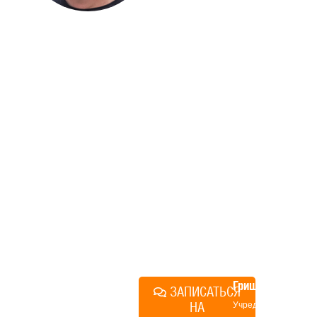
ДОМА
Если вы хотите построить
дом, но не знаете, с чего
начать, — начните с простого
разговора 1-на-1 с
основателем нашей
компании. Без навязывания
технологий, без обязательств
строиться у нас. Разберем
именно ваши вопросы и
поможем составить понятный
план действий.
Алексей
Грищенко
ЗАПИСАТЬСЯ
НА
Учредитель и