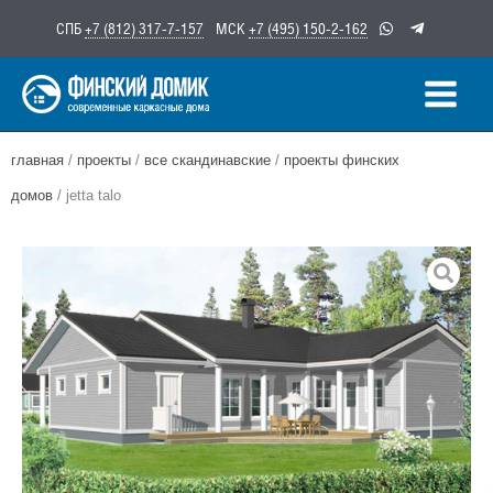
Перейти
СПБ
+7 (812) 317-7-157
МСК
+7 (495) 150-2-162
к
содержимому
главная
/
проекты
/
все скандинавские
/
проекты финских
домов
/ jetta talo