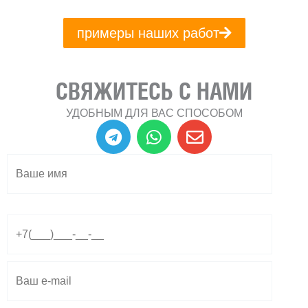
примеры наших работ
СВЯЖИТЕСЬ С НАМИ
УДОБНЫМ ДЛЯ ВАС СПОСОБОМ
T
W
E
e
h
n
l
a
v
e
t
e
g
s
l
r
a
o
a
p
p
m
p
e