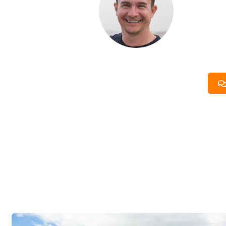
Если вы хот
компании. Б
составить п