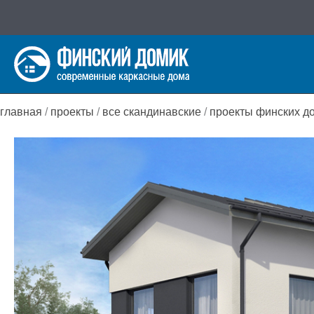
Перейти
к
содержимому
главная
/
проекты
/
все скандинавские
/
проекты финских д