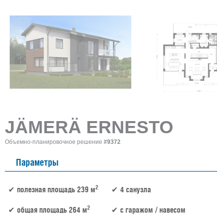
JÄMERÄ ERNESTO
Объемно-планировочное решение
#9372
Параметры
2
полезная площадь 239 м
4 санузла
2
общая площадь 264 м
c гаражом / навесом