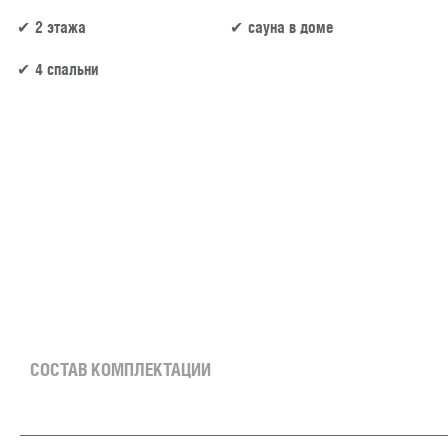
2 этажа
сауна в доме
4 спальни
239 м² × 40 000 ₽/м² (200+ м²) × 1.2 (2 этажа) × 1 (прямоугольная форма) = 11 472 000
СОСТАВ КОМПЛЕКТАЦИИ