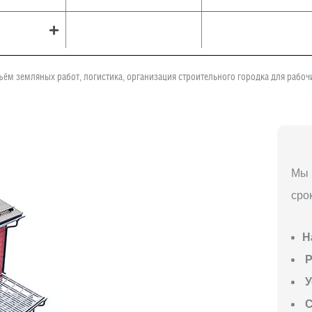
ъём земляных работ, логистика, организация строительного городка для рабо
Мы 
сро
Н
P
У
С