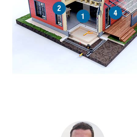
2
4
1
С ЧЕ
ДОМА