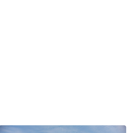
го разговора 1-на-1 с основателем нашей
азберем именно ваши вопросы и поможем
ко
ор по развитию «Финского домика»
.