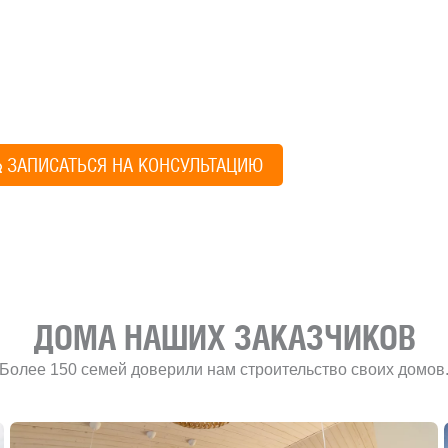
ите построить дом, но не знаете, с чего начать, — начните с просто
ез навязывания технологий, без обязательств строиться у нас. Р
онятный план действий.
Алексей Грищен
ЗАПИСАТЬСЯ НА КОНСУЛЬТАЦИЮ
Учредитель и директ
ДОМА НАШИХ ЗАКАЗЧИКОВ
Более 150 семей доверили нам строительство своих домов