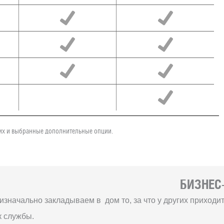
чих и выбранные дополнительные опции.
БИЗНЕС-
изначально закладываем в дом то, за что у других приход
к службы.