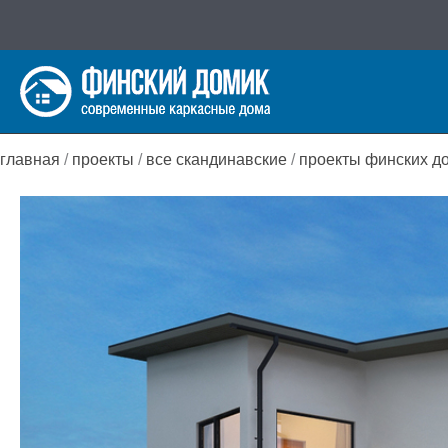
Перейти
к
содержимому
главная
/
проекты
/
все скандинавские
/
проекты финских д