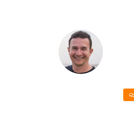
С ЧЕ
ДОМА
Если вы хот
компании. Б
составить п