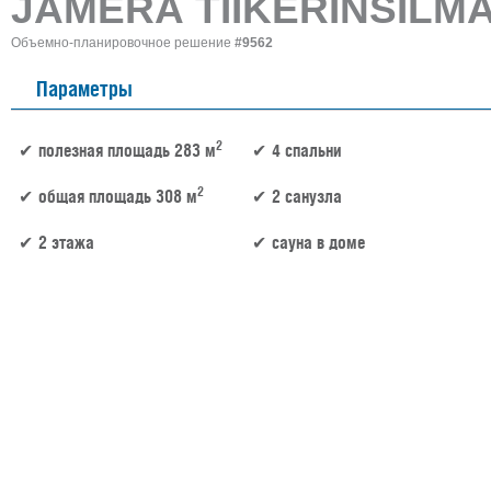
JÄMERÄ TIIKERINSILM
Объемно-планировочное решение
#9562
Параметры
2
полезная площадь 283 м
4 спальни
2
общая площадь 308 м
2 санузла
2 этажа
сауна в доме
283 м² × 40 000 ₽/м² (200+ м²) × 1.2 (2 этажа) × 1,2 (сложная форма) = 16 300 800 ₽