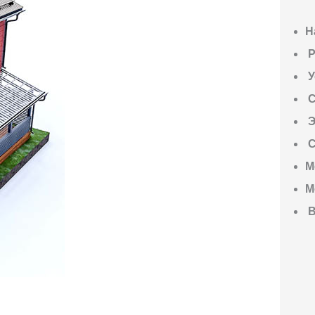
Н
P
У
С
Э
С
М
М
В