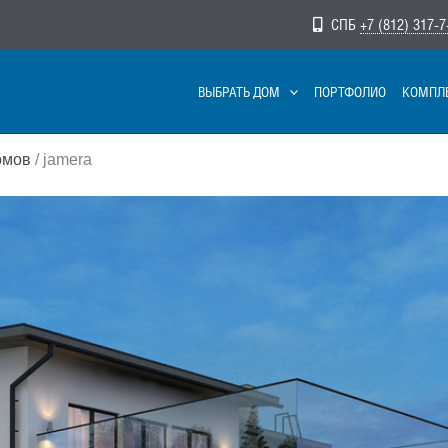
СПБ
+7 (812) 317-7
ВЫБРАТЬ ДОМ
ПОРТФОЛИО
КОМПЛ
омов
/ jamera