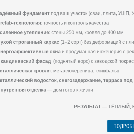
адёжный фундамент
под ваш участок (сваи, плита, УШП, 
refab-технология
: точность и контроль качества
силенное утепление
: стены 250 мм, кровля до 400 мм
ухой строганный каркас
(1–2 сорт) без деформаций с пл
нергоэффективные окна
и продуманная инженерия с ре
кандинавский фасад
(поднятый ворс) с заводской покрас
еталлическая кровля:
металлочерепица, кликфальц
еталлический водосток, снегозадержание, терраса под
нутренняя отделка
— дом готов к жизни
РЕЗУЛЬТАТ — ТЁПЛЫЙ,
ПОДРОБ