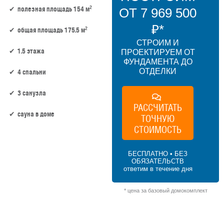
2
полезная площадь 154 м
ОТ 7 969 500
₽*
2
общая площадь 175.5 м
СТРОИМ И
1.5 этажа
ПРОЕКТИРУЕМ ОТ
ФУНДАМЕНТА ДО
ОТДЕЛКИ
4 спальни
3 санузла
РАССЧИТАТЬ
сауна в доме
ТОЧНУЮ
СТОИМОСТЬ
154 м² × 45 000 ₽/м² (150–200 м²) × 1.15
(1.5 этажа) × 1 (прямоугольная форма) =
БЕСПЛАТНО • БЕЗ
7 969 500 ₽
ОБЯЗАТЕЛЬСТВ
ответим в течение дня
* цена за базовый домокомплект