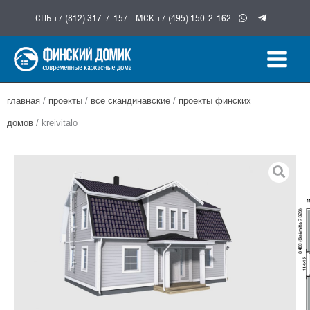
Перейти
СПБ
+7 (812) 317-7-157
МСК
+7 (495) 150-2-162
к
содержимому
главная
/
проекты
/
все скандинавские
/
проекты финских
домов
/ kreivitalo