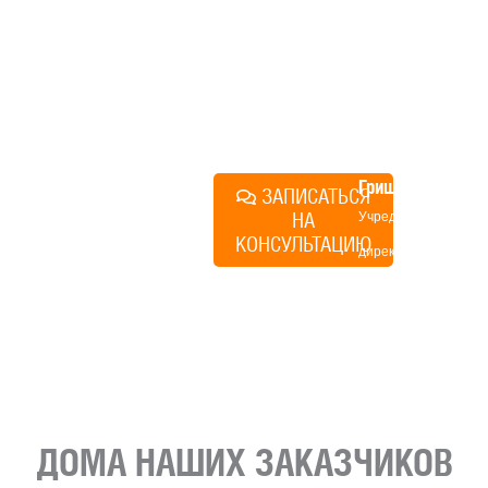
строиться у нас. Разберем
именно ваши вопросы и
поможем составить понятный
план действий.
Алексей
Грищенко
ЗАПИСАТЬСЯ
НА
Учредитель и
КОНСУЛЬТАЦИЮ
директор по
развитию
«Финского
домика»
ДОМА НАШИХ ЗАКАЗЧИКОВ