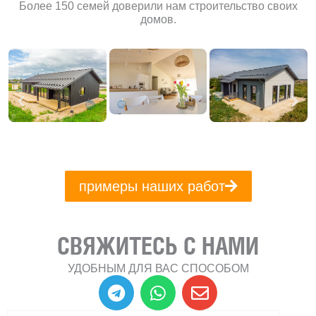
Более 150 семей доверили нам строительство своих
домов.
примеры наших работ
СВЯЖИТЕСЬ С НАМИ
УДОБНЫМ ДЛЯ ВАС СПОСОБОМ
T
W
E
e
h
n