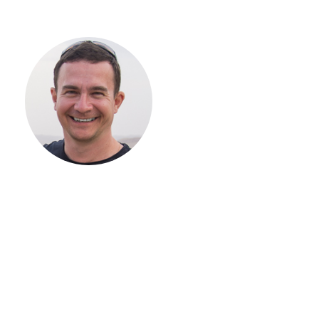
С ЧЕГО
НАЧАТЬ
СТРОИТЕЛЬСТВ
ВАШЕГО
ЗАГОРОДНОГО
ДОМА
Если вы хотите построить
дом, но не знаете, с чего
начать, — начните с простого
разговора 1-на-1 с
основателем нашей
компании. Без навязывания
технологий, без обязательств