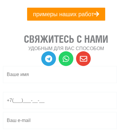
примеры наших работ
СВЯЖИТЕСЬ С НАМИ
УДОБНЫМ ДЛЯ ВАС СПОСОБОМ
T
W
E
e
h
n
l
a
v
e
t
e
g
s
l
r
a
o
a
p
p
m
p
e