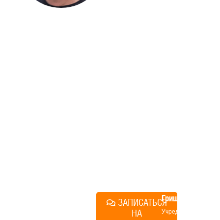
ДОМА
Если вы хотите построить
дом, но не знаете, с чего
начать, — начните с простого
разговора 1-на-1 с
основателем нашей
компании. Без навязывания
технологий, без обязательств
строиться у нас. Разберем
именно ваши вопросы и
поможем составить понятный
план действий.
Алексей
Грищенко
ЗАПИСАТЬСЯ
НА
Учредитель и