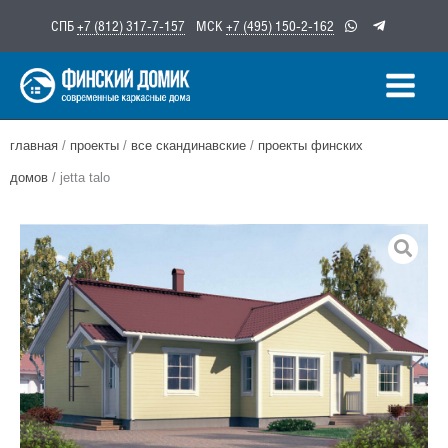
Перейти
СПБ
+7 (812) 317-7-157
МСК
+7 (495) 150-2-162
к
содержимому
главная
/
проекты
/
все скандинавские
/
проекты финских
домов
/ jetta talo