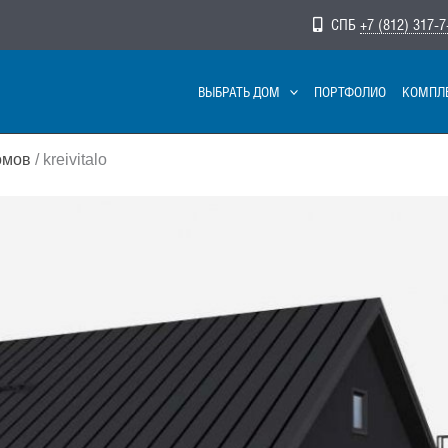
СПБ
+7 (812) 317-7
ВЫБРАТЬ ДОМ
ПОРТФОЛИО
КОМПЛ
омов
/ kreivitalo