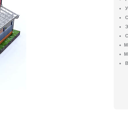
У
С
Э
С
М
М
В