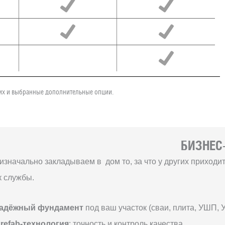
чих и выбранные дополнительные опции.
БИЗНЕС-
изначально закладываем в дом то, за что у других приход
к службы.
адёжный фундамент
под ваш участок (сваи, плита, УШП, 
refab-технология
: точность и контроль качества