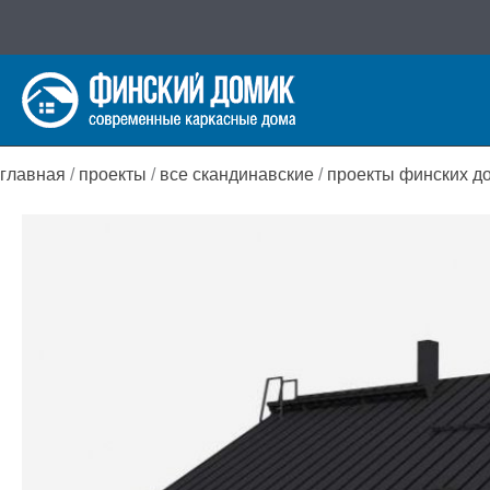
Перейти
к
содержимому
главная
/
проекты
/
все скандинавские
/
проекты финских д