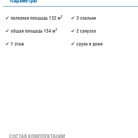
Параметры
2
полезная площадь 132 м
3 спальни
2
общая площадь 154 м
2 санузла
1 этаж
сауна в доме
132 м² × 50 000 ₽/м² (100–150 м²) × 1 (1 этаж) × 1,2 (сложная форма) = 7 920 000 ₽
СОСТАВ КОМПЛЕКТАЦИИ