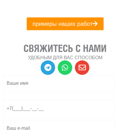
примеры наших работ
СВЯЖИТЕСЬ С НАМИ
УДОБНЫМ ДЛЯ ВАС СПОСОБОМ
T
W
E
e
h
n
l
a
v
e
t
e
g
s
l
r
a
o
a
p
p
m
p
e