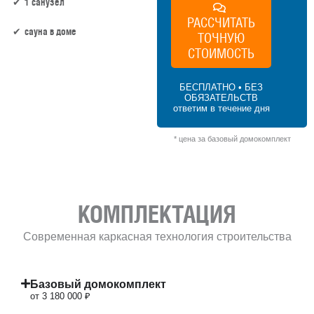
1 санузел
РАССЧИТАТЬ
сауна в доме
ТОЧНУЮ
СТОИМОСТЬ
53 м² × 60 000 ₽/м² (50–100 м²) × 1 (1
этаж) × 1 (прямоугольная форма) = 3 180
БЕСПЛАТНО • БЕЗ
000 ₽
ОБЯЗАТЕЛЬСТВ
ответим в течение дня
* цена за базовый домокомплект
КОМПЛЕКТАЦИЯ
Современная каркасная технология строительства
Базовый домокомплект
от 3 180 000 ₽