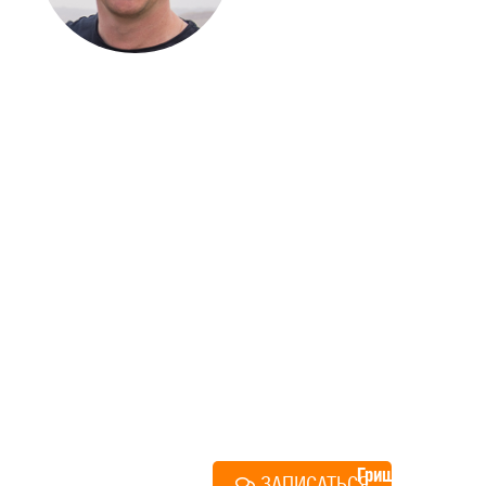
ЗАГОРОДНОГО
ДОМА
Если вы хотите построить
дом, но не знаете, с чего
начать, — начните с простого
разговора 1-на-1 с
основателем нашей
компании. Без навязывания
технологий, без обязательств
строиться у нас. Разберем
именно ваши вопросы и
поможем составить понятный
план действий.
Алексей
Грищенко
ЗАПИСАТЬСЯ