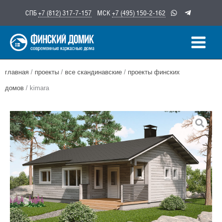
Перейти
СПБ
+7 (812) 317-7-157
МСК
+7 (495) 150-2-162
к
содержимому
главная
/
проекты
/
все скандинавские
/
проекты финских
домов
/ kimara