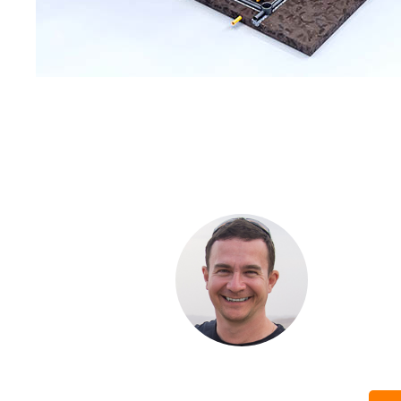
С ЧЕ
ДОМА
Если вы хот
компании. Б
составить п