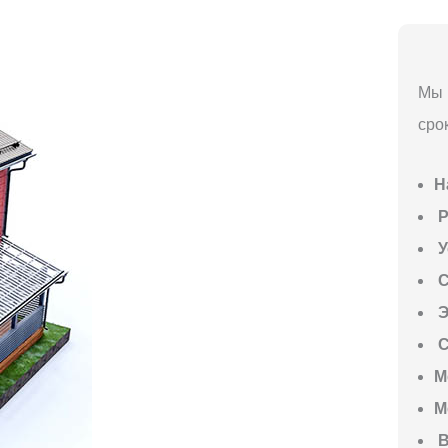
Мы 
сро
Н
P
У
С
Э
С
М
М
В