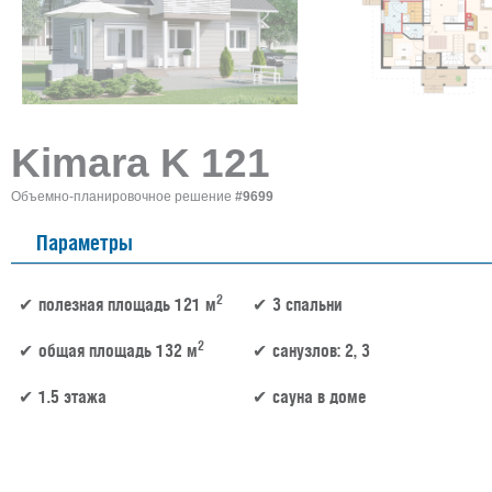
Kimara K 121
Объемно-планировочное решение
#9699
Параметры
2
полезная площадь 121 м
3 спальни
2
общая площадь 132 м
санузлов: 2, 3
1.5 этажа
сауна в доме
121 м² × 50 000 ₽/м² (100–150 м²) × 1.15 (1.5 этажа) × 1 (прямоугольная форма) = 6 95