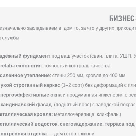
БИЗНЕС-
изначально закладываем в дом то, за что у других приход
к службы.
адёжный фундамент
под ваш участок (сваи, плита, УШП, 
refab-технология
: точность и контроль качества
силенное утепление
: стены 250 мм, кровля до 400 мм
ухой строганный каркас
(1–2 сорт) без деформаций с пл
нергоэффективные окна
и продуманная инженерия с ре
кандинавский фасад
(поднятый ворс) с заводской покрас
еталлическая кровля:
металлочерепица, кликфальц
еталлический водосток, снегозадержание, терраса под
нутренняя отделка
— дом готов к жизни