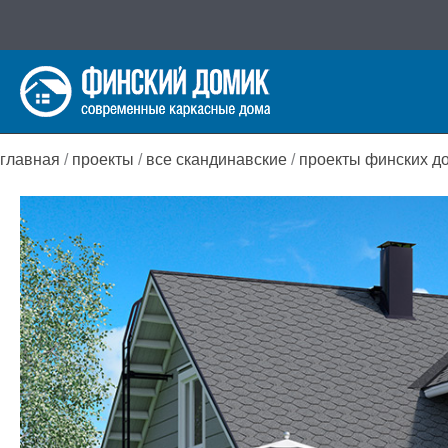
Перейти
к
содержимому
главная
/
проекты
/
все скандинавские
/
проекты финских д