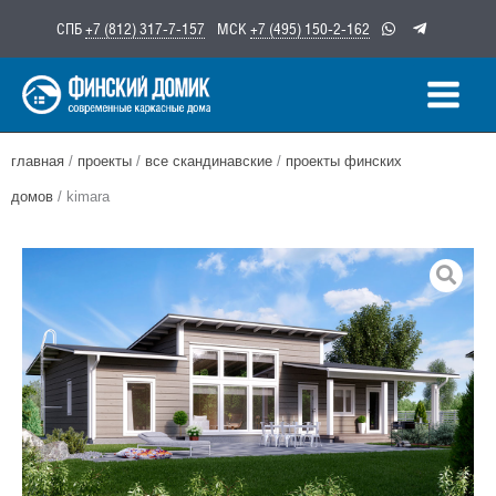
Перейти
СПБ
+7 (812) 317-7-157
МСК
+7 (495) 150-2-162
к
содержимому
главная
/
проекты
/
все скандинавские
/
проекты финских
домов
/ kimara