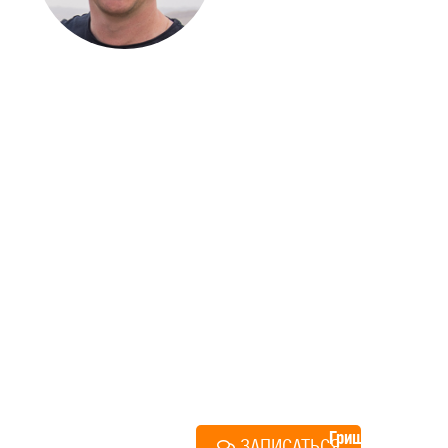
ЗАГОРОДНОГО
ДОМА
Если вы хотите построить
дом, но не знаете, с чего
начать, — начните с простого
разговора 1-на-1 с
основателем нашей
компании. Без навязывания
технологий, без обязательств
строиться у нас. Разберем
именно ваши вопросы и
поможем составить понятный
план действий.
Алексей
Грищенко
ЗАПИСАТЬСЯ