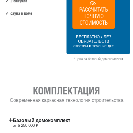
2 санузла
РАССЧИТАТЬ
сауна в доме
ТОЧНУЮ
СТОИМОСТЬ
125 м² × 50 000 ₽/м² (100–150 м²) × 1 (1
этаж) × 1 (прямоугольная форма) = 6 250
БЕСПЛАТНО • БЕЗ
000 ₽
ОБЯЗАТЕЛЬСТВ
ответим в течение дня
* цена за базовый домокомплект
КОМПЛЕКТАЦИЯ
Современная каркасная технология строительства
Базовый домокомплект
от 6 250 000 ₽