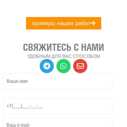
примеры наших работ
СВЯЖИТЕСЬ С НАМИ
УДОБНЫМ ДЛЯ ВАС СПОСОБОМ
T
W
E
e
h
n
l
a
v
e
t
e
g
s
l
r
a
o
a
p
p
m
p
e