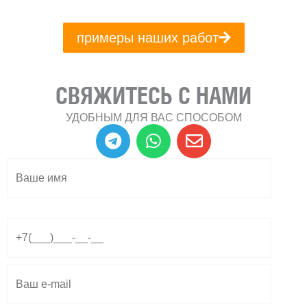
примеры наших работ
СВЯЖИТЕСЬ С НАМИ
УДОБНЫМ ДЛЯ ВАС СПОСОБОМ
T
W
E
e
h
n
l
a
v
e
t
e
g
s
l
r
a
o
a
p
p
m
p
e