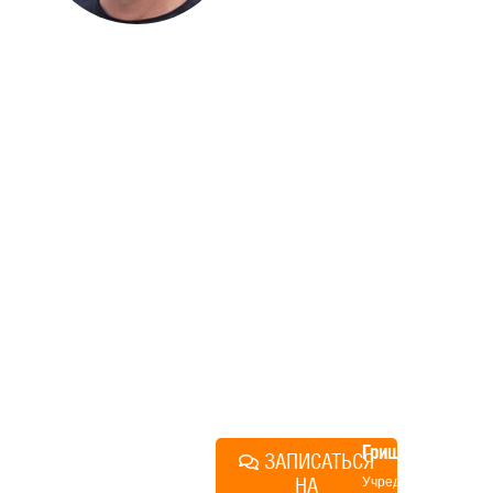
ДОМА
Если вы хотите построить
дом, но не знаете, с чего
начать, — начните с простого
разговора 1-на-1 с
основателем нашей
компании. Без навязывания
технологий, без обязательств
строиться у нас. Разберем
именно ваши вопросы и
поможем составить понятный
план действий.
Алексей
Грищенко
ЗАПИСАТЬСЯ
НА
Учредитель и