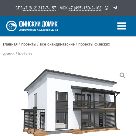
Перейти
СПБ
+7 (812) 317-7-157
МСК
+7 (495) 150-2-162
к
содержимому
главная
/
проекты
/
все скандинавские
/
проекты финских
домов
/ kodikas