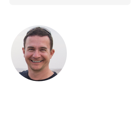
С ЧЕГО
НАЧАТЬ
СТРОИТЕЛЬСТВ
ВАШЕГО
ЗАГОРОДНОГО
ДОМА
Если вы хотите построить
дом, но не знаете, с чего
начать, — начните с простого
разговора 1-на-1 с
основателем нашей
компании. Без навязывания