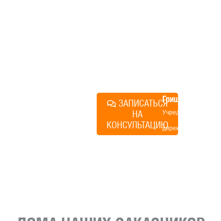
технологий, без обязательств
строиться у нас. Разберем
именно ваши вопросы и
поможем составить понятный
план действий.
Алексей
Грищенко
ЗАПИСАТЬСЯ
НА
Учредитель и
КОНСУЛЬТАЦИЮ
директор по
развитию
«Финского
домика»