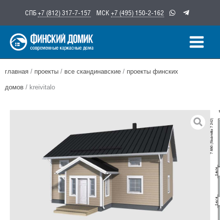
Перейти
СПБ
+7 (812) 317-7-157
МСК
+7 (495) 150-2-162
к
содержимому
главная
/
проекты
/
все скандинавские
/
проекты финских
домов
/ kreivitalo