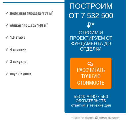
ПОСТРОИМ
2
полезная площадь 131 м
ОТ 7 532 500
₽*
2
общая площадь 149 м
СТРОИМ И
1.5 этажа
ПРОЕКТИРУЕМ ОТ
ФУНДАМЕНТА ДО
ОТДЕЛКИ
4 спальни
3 санузла
РАССЧИТАТЬ
сауна в доме
ТОЧНУЮ
СТОИМОСТЬ
131 м² × 50 000 ₽/м² (100–150 м²) × 1.15
(1.5 этажа) × 1 (прямоугольная форма) =
БЕСПЛАТНО • БЕЗ
7 532 500 ₽
ОБЯЗАТЕЛЬСТВ
ответим в течение дня
* цена за базовый домокомплект