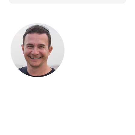
С ЧЕГО
НАЧАТЬ
СТРОИТЕЛЬСТВ
ВАШЕГО
ЗАГОРОДНОГО
ДОМА
Если вы хотите построить
дом, но не знаете, с чего
начать, — начните с простого
разговора 1-на-1 с
основателем нашей
компании. Без навязывания