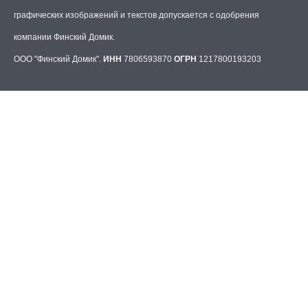
графических изображений и текстов допускается с одобрения
компании Финский Домик.
ООО "Финский Домик".
ИНН
7806593870
ОГРН
1217800193203