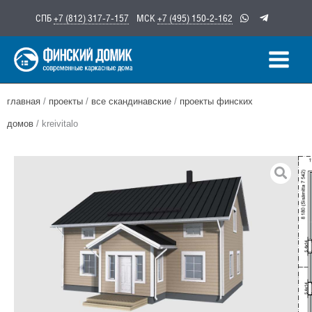
Перейти
СПБ
+7 (812) 317-7-157
МСК
+7 (495) 150-2-162
к
содержимому
главная
/
проекты
/
все скандинавские
/
проекты финских
домов
/ kreivitalo