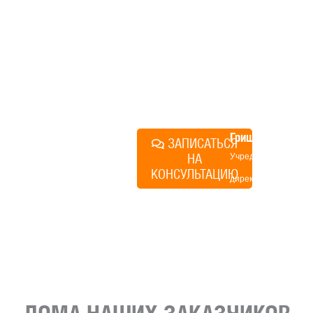
технологий, без обязательств
строиться у нас. Разберем
именно ваши вопросы и
поможем составить понятный
план действий.
Алексей
Грищенко
ЗАПИСАТЬСЯ
НА
Учредитель и
КОНСУЛЬТАЦИЮ
директор по
развитию
«Финского
домика»