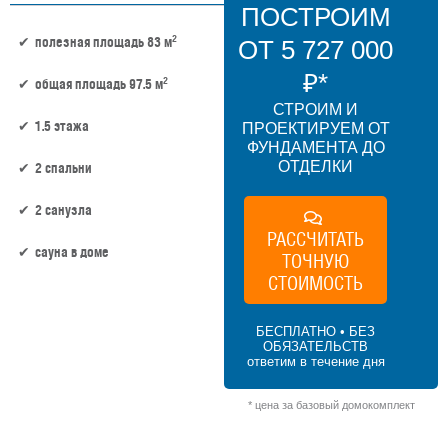
ПОСТРОИМ
2
полезная площадь 83 м
ОТ 5 727 000
₽*
2
общая площадь 97.5 м
СТРОИМ И
1.5 этажа
ПРОЕКТИРУЕМ ОТ
ФУНДАМЕНТА ДО
ОТДЕЛКИ
2 спальни
2 санузла
РАССЧИТАТЬ
сауна в доме
ТОЧНУЮ
СТОИМОСТЬ
83 м² × 60 000 ₽/м² (50–100 м²) × 1.15 (1.5
этажа) × 1 (прямоугольная форма) = 5
БЕСПЛАТНО • БЕЗ
727 000 ₽
ОБЯЗАТЕЛЬСТВ
ответим в течение дня
* цена за базовый домокомплект