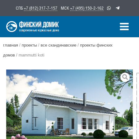
Перейти
СПБ
+7 (812) 317-7-157
МСК
+7 (495) 150-2-162
к
содержимому
главная
/
проекты
/
все скандинавские
/
проекты финских
домов
/ mammutti koti