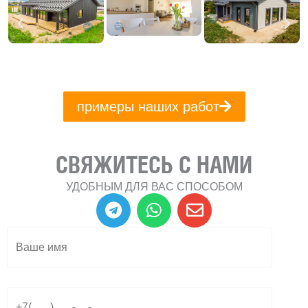
примеры наших работ
СВЯЖИТЕСЬ С НАМИ
УДОБНЫМ ДЛЯ ВАС СПОСОБОМ
T
W
E
e
h
n
l
a
v
e
t
e
g
s
l
r
a
o
a
p
p