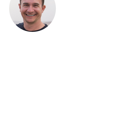
СТРОИТЕЛЬСТВ
ВАШЕГО
ЗАГОРОДНОГО
ДОМА
Если вы хотите построить
дом, но не знаете, с чего
начать, — начните с простого
разговора 1-на-1 с
основателем нашей
компании. Без навязывания
технологий, без обязательств
строиться у нас. Разберем
именно ваши вопросы и
поможем составить понятный