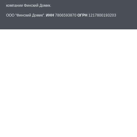
компании Финский Домик.
ООО "Финский Домик".
ИНН
7806593870
ОГРН
1217800193203