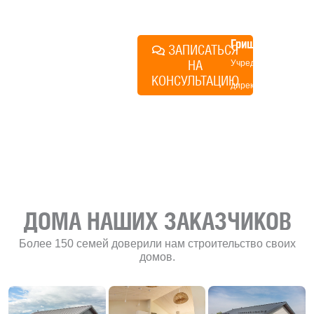
план действий.
Алексей
Грищенко
ЗАПИСАТЬСЯ
НА
Учредитель и
КОНСУЛЬТАЦИЮ
директор по
развитию
«Финского
домика»
ДОМА НАШИХ ЗАКАЗЧИКОВ
Более 150 семей доверили нам строительство своих
домов.