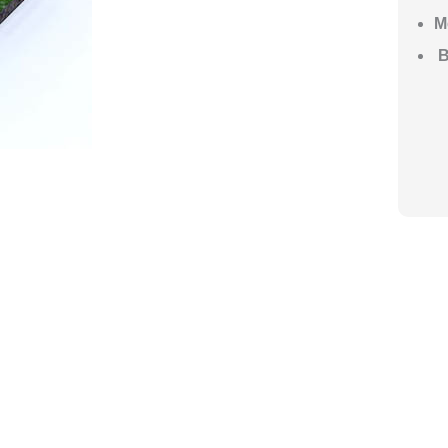
М
В
ГО НАЧАТЬ СТРОИТЕЛЬСТВО ВАШЕ
ите построить дом, но не знаете, с чего начать, — начните с просто
ез навязывания технологий, без обязательств строиться у нас. Р
онятный план действий.