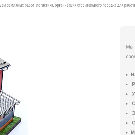
ъём земляных работ, логистика, организация строительного городка для рабо
Мы 
сро
Н
P
У
С
Э
С
М