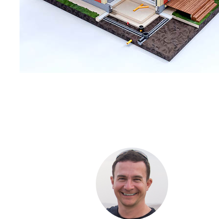
С ЧЕ
ДОМА
Если вы хот
компании. Б
составить п