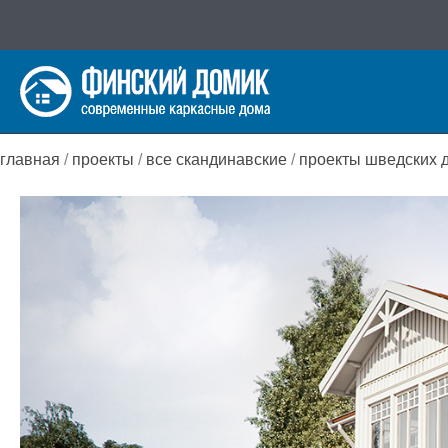
Перейти
к
содержимому
главная
/
проекты
/
все скандинавские
/
проекты шведских 