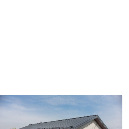
ко
ор по развитию «Финского домика»
.