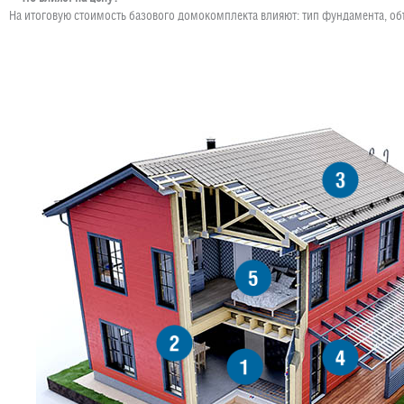
На итоговую стоимость базового домокомплекта влияют: тип фундамента, об
3
5
2
4
1