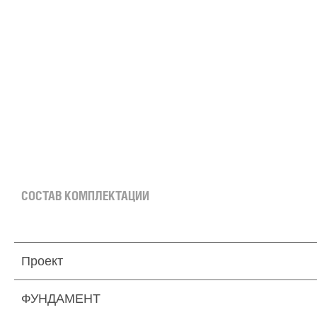
151 м² × 45 000 ₽/м² (150–200 м²) × 1.2 (2 этажа) × 1 (прямоугольная форма) = 8 154 
СОСТАВ КОМПЛЕКТАЦИИ
Проект
ФУНДАМЕНТ