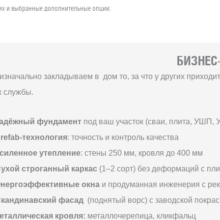
чих и выбранные дополнительные опции.
БИЗНЕС-
изначально закладываем в дом то, за что у других приход
к службы.
адёжный фундамент
под ваш участок (сваи, плита, УШП, 
refab-технология
: точность и контроль качества
силенное утепление
: стены 250 мм, кровля до 400 мм
ухой строганный каркас
(1–2 сорт) без деформаций с пл
нергоэффективные окна
и продуманная инженерия с ре
кандинавский фасад
(поднятый ворс) с заводской покрас
еталлическая кровля:
металлочерепица, кликфальц