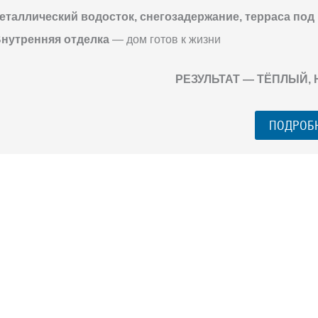
еталлический водосток, снегозадержание, терраса под
нутренняя отделка
— дом готов к жизни
РЕЗУЛЬТАТ — ТЁПЛЫЙ,
ПОДРОБ
ГО ЗАГОРОДНОГО
го разговора 1-на-1 с основателем нашей
азберем именно ваши вопросы и поможем