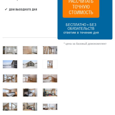
РАССЧИТАТЬ
ТОЧНУЮ
дом выходного дня
СТОИМОСТЬ
64.9 м² × 60 000 ₽/м² (50–100 м²) × 1.15
БЕСПЛАТНО • БЕЗ
(1.5 этажа) × 1 (прямоугольная форма) =
ОБЯЗАТЕЛЬСТВ
4 478 100 ₽
ответим в течение дня
* цена за базовый домокомплект