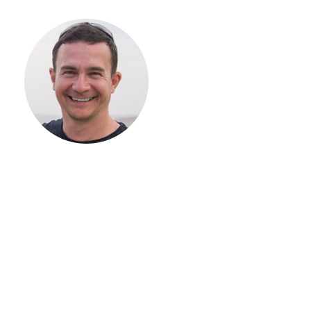
С ЧЕГО
НАЧАТЬ
СТРОИТЕЛЬСТВ
ВАШЕГО
ЗАГОРОДНОГО
ДОМА
Если вы хотите построить
дом, но не знаете, с чего
начать, — начните с простого
разговора 1-на-1 с
основателем нашей
компании. Без навязывания
технологий, без обязательств