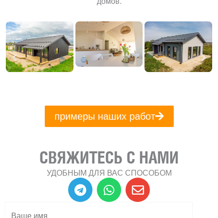
домов.
примеры наших работ
СВЯЖИТЕСЬ С НАМИ
УДОБНЫМ ДЛЯ ВАС СПОСОБОМ
T
W
E
e
h
n
l
a
v