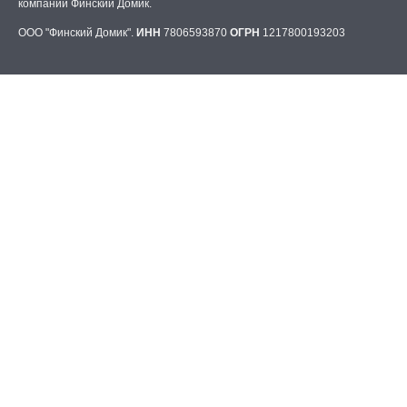
компании Финский Домик.
ООО "Финский Домик".
ИНН
7806593870
ОГРН
1217800193203