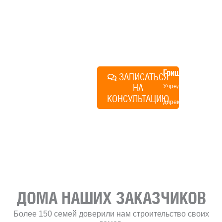
строиться у нас. Разберем
именно ваши вопросы и
поможем составить понятный
план действий.
Алексей
Грищенко
ЗАПИСАТЬСЯ
НА
Учредитель и
КОНСУЛЬТАЦИЮ
директор по
развитию
«Финского
домика»
ДОМА НАШИХ ЗАКАЗЧИКОВ
Более 150 семей доверили нам строительство своих