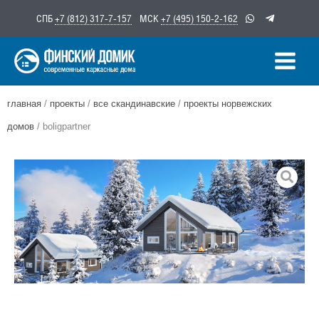
Перейти
СПБ
+7 (812) 317-7-157
МСК
+7 (495) 150-2-162
к
содержимому
главная
/
проекты
/
все скандинавские
/
проекты норвежских
домов
/ boligpartner