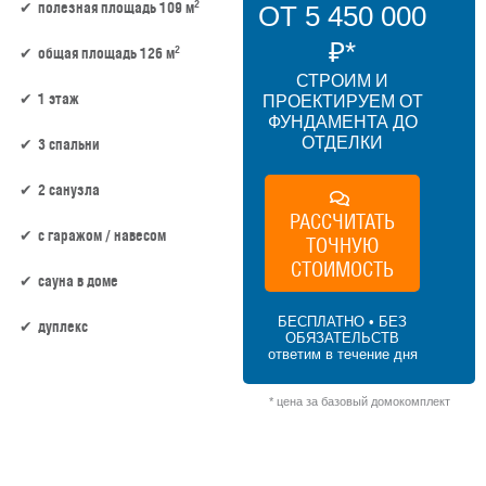
2
полезная площадь 109 м
ОТ 5 450 000
₽*
2
общая площадь 126 м
СТРОИМ И
1 этаж
ПРОЕКТИРУЕМ ОТ
ФУНДАМЕНТА ДО
ОТДЕЛКИ
3 спальни
2 санузла
РАССЧИТАТЬ
c гаражом / навесом
ТОЧНУЮ
СТОИМОСТЬ
сауна в доме
БЕСПЛАТНО • БЕЗ
дуплекс
ОБЯЗАТЕЛЬСТВ
ответим в течение дня
109 м² × 50 000 ₽/м² (100–150 м²) × 1 (1
этаж) × 1 (прямоугольная форма) = 5 450
* цена за базовый домокомплект
000 ₽