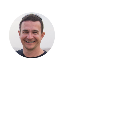
С ЧЕГО
НАЧАТЬ
СТРОИТЕЛЬСТВ
ВАШЕГО
ЗАГОРОДНОГО
ДОМА
Если вы хотите построить
дом, но не знаете, с чего
начать, — начните с простого
разговора 1-на-1 с
основателем нашей
компании. Без навязывания
технологий, без обязательств