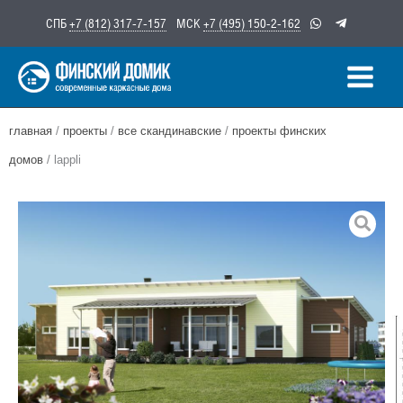
Перейти
СПБ
+7 (812) 317-7-157
МСК
+7 (495) 150-2-162
к
содержимому
главная
/
проекты
/
все скандинавские
/
проекты финских
домов
/ lappli