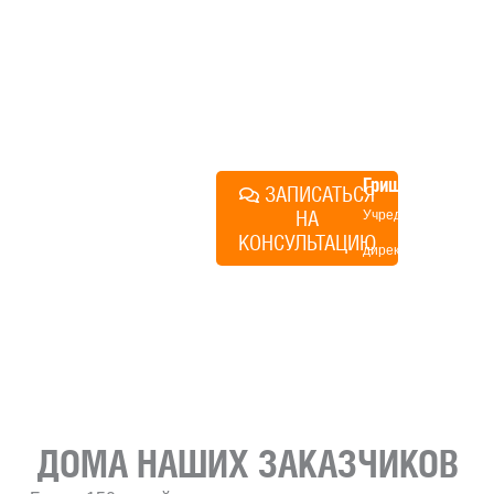
строиться у нас. Разберем
именно ваши вопросы и
поможем составить понятный
план действий.
Алексей
Грищенко
ЗАПИСАТЬСЯ
НА
Учредитель и
КОНСУЛЬТАЦИЮ
директор по
развитию
«Финского
домика»
ДОМА НАШИХ ЗАКАЗЧИКОВ