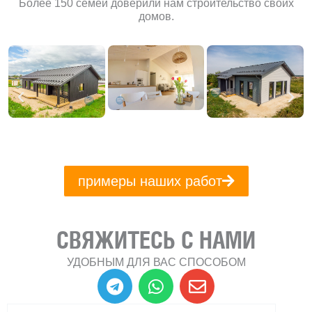
Более 150 семей доверили нам строительство своих
домов.
примеры наших работ
СВЯЖИТЕСЬ С НАМИ
УДОБНЫМ ДЛЯ ВАС СПОСОБОМ
T
W
E
e
h
n
l
a
v