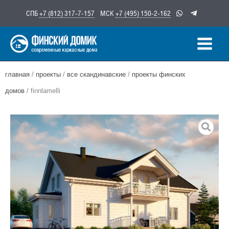
Перейти
СПБ
+7 (812) 317-7-157
МСК
+7 (495) 150-2-162
к
содержимому
главная
/
проекты
/
все скандинавские
/
проекты финских
домов
/ finnlamelli