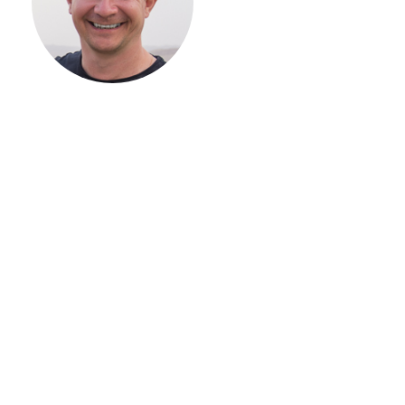
ВАШЕГО
ЗАГОРОДНОГО
ДОМА
Если вы хотите построить
дом, но не знаете, с чего
начать, — начните с простого
разговора 1-на-1 с
основателем нашей
компании. Без навязывания
технологий, без обязательств
строиться у нас. Разберем
именно ваши вопросы и
поможем составить понятный
план действий.