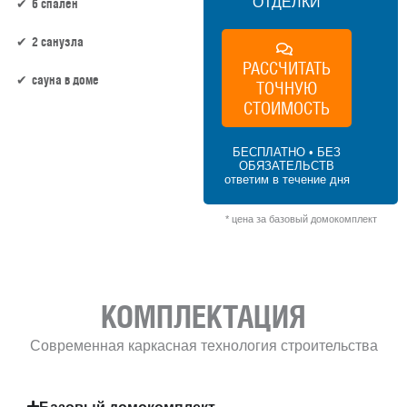
ОТДЕЛКИ
6 спален
2 санузла
РАССЧИТАТЬ
сауна в доме
ТОЧНУЮ
СТОИМОСТЬ
189 м² × 45 000 ₽/м² (150–200 м²) × 1.15
(1.5 этажа) × 1 (прямоугольная форма) =
БЕСПЛАТНО • БЕЗ
9 780 750 ₽
ОБЯЗАТЕЛЬСТВ
ответим в течение дня
* цена за базовый домокомплект
КОМПЛЕКТАЦИЯ
Современная каркасная технология строительства