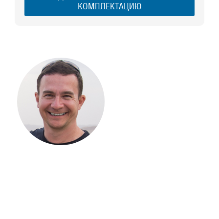
КОМПЛЕКТАЦИЮ
С ЧЕГО
НАЧАТЬ
СТРОИТЕЛЬСТВ
ВАШЕГО
ЗАГОРОДНОГО
ДОМА
Если вы хотите построить
дом, но не знаете, с чего
начать, — начните с простого
разговора 1-на-1 с
основателем нашей