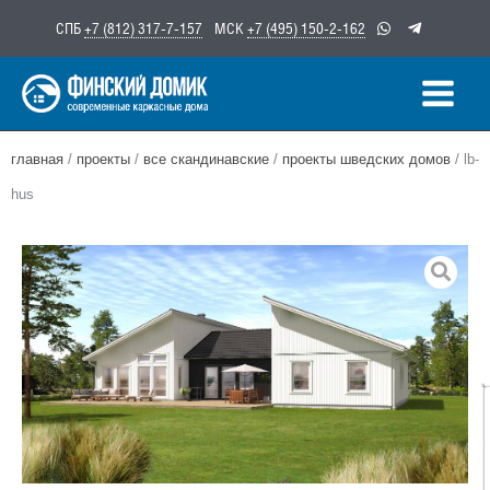
Перейти
СПБ
+7 (812) 317-7-157
МСК
+7 (495) 150-2-162
к
содержимому
главная
/
проекты
/
все скандинавские
/
проекты шведских домов
/ lb-
hus