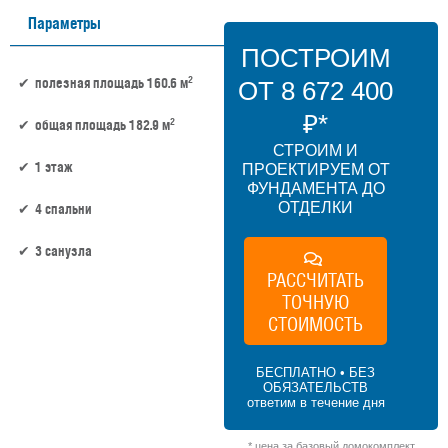
Параметры
ПОСТРОИМ
2
полезная площадь 160.6 м
ОТ 8 672 400
₽*
2
общая площадь 182.9 м
СТРОИМ И
1 этаж
ПРОЕКТИРУЕМ ОТ
ФУНДАМЕНТА ДО
ОТДЕЛКИ
4 спальни
3 санузла
РАССЧИТАТЬ
ТОЧНУЮ
160.6 м² × 45 000 ₽/м² (150–200 м²) × 1 (1
этаж) × 1,2 (сложная форма) = 8 672 400 ₽
СТОИМОСТЬ
БЕСПЛАТНО • БЕЗ
ОБЯЗАТЕЛЬСТВ
ответим в течение дня
* цена за базовый домокомплект