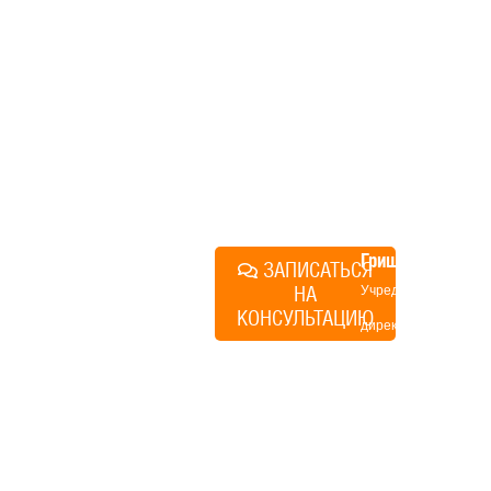
компании. Без навязывания
технологий, без обязательств
строиться у нас. Разберем
именно ваши вопросы и
поможем составить понятный
план действий.
Алексей
Грищенко
ЗАПИСАТЬСЯ
НА
Учредитель и
КОНСУЛЬТАЦИЮ
директор по
развитию
«Финского
домика»