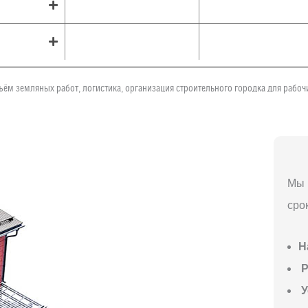
ъём земляных работ, логистика, организация строительного городка для рабо
Мы 
сро
Н
P
У