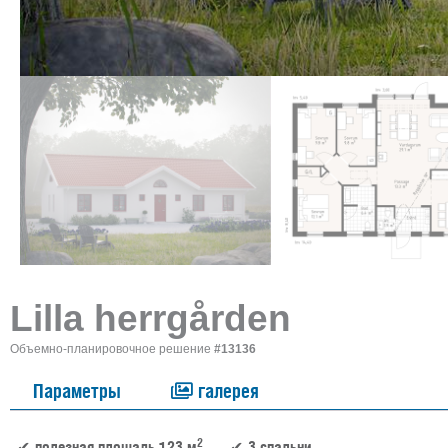
Lilla herrgården
Объемно-планировочное решение
#13136
Параметры
галерея
2
полезная площадь 123 м
3 спальни