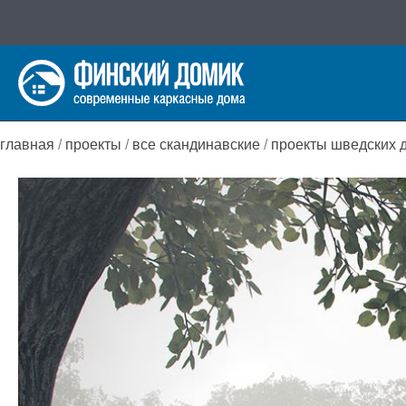
Перейти
к
содержимому
главная
/
проекты
/
все скандинавские
/
проекты шведских 