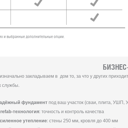
чих и выбранные дополнительные опции.
БИЗНЕС-
изначально закладываем в дом то, за что у других приход
к службы.
адёжный фундамент
под ваш участок (сваи, плита, УШП, 
refab-технология
: точность и контроль качества
силенное утепление
: стены 250 мм, кровля до 400 мм