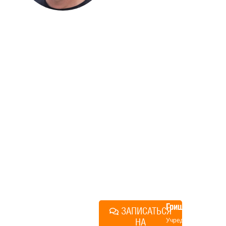
ДОМА
Если вы хотите построить
дом, но не знаете, с чего
начать, — начните с простого
разговора 1-на-1 с
основателем нашей
компании. Без навязывания
технологий, без обязательств
строиться у нас. Разберем
именно ваши вопросы и
поможем составить понятный
план действий.
Алексей
Грищенко
ЗАПИСАТЬСЯ
НА
Учредитель и