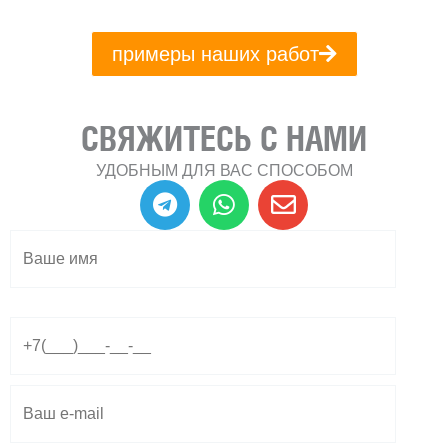
примеры наших работ
СВЯЖИТЕСЬ С НАМИ
УДОБНЫМ ДЛЯ ВАС СПОСОБОМ
T
W
E
e
h
n
l
a
v
e
t
e
g
s
l
r
a
o
a
p
p
m
p
e