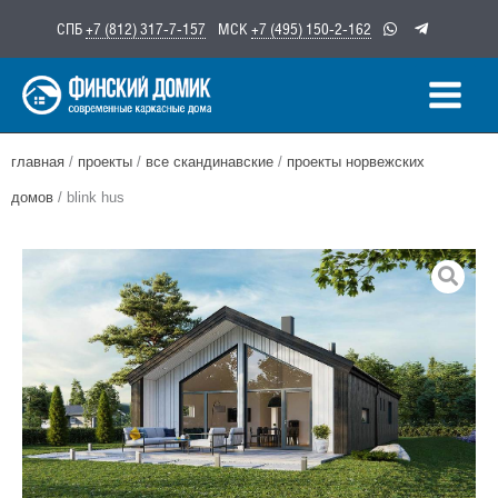
Перейти
СПБ
+7 (812) 317-7-157
МСК
+7 (495) 150-2-162
к
содержимому
главная
/
проекты
/
все скандинавские
/
проекты норвежских
домов
/ blink hus