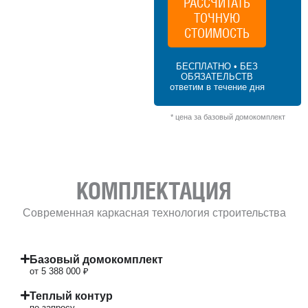
РАССЧИТАТЬ
ТОЧНУЮ
89.8 м² × 60 000 ₽/м² (50–100 м²) × 1 (1
этаж) × 1 (прямоугольная форма) = 5 388
СТОИМОСТЬ
000 ₽
БЕСПЛАТНО • БЕЗ
ОБЯЗАТЕЛЬСТВ
ответим в течение дня
* цена за базовый домокомплект
КОМПЛЕКТАЦИЯ
Современная каркасная технология строительства
Базовый домокомплект
от 5 388 000 ₽
Теплый контур
по запросу