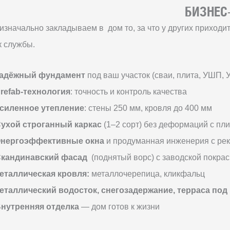
БИЗНЕС-
изначально закладываем в дом то, за что у других приход
к службы.
адёжный фундамент
под ваш участок (сваи, плита, УШП, 
refab-технология
: точность и контроль качества
силенное утепление
: стены 250 мм, кровля до 400 мм
ухой строганный каркас
(1–2 сорт) без деформаций с пл
нергоэффективные окна
и продуманная инженерия с ре
кандинавский фасад
(поднятый ворс) с заводской покрас
еталлическая кровля:
металлочерепица, кликфальц
еталлический водосток, снегозадержание, терраса под
нутренняя отделка
— дом готов к жизни