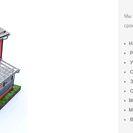
Мы 
сро
Н
P
У
С
Э
С
М
М
В