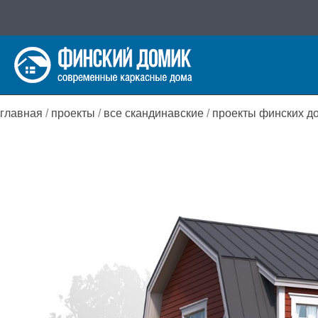
Перейти
к
содержимому
главная
/
проекты
/
все скандинавские
/
проекты финских д