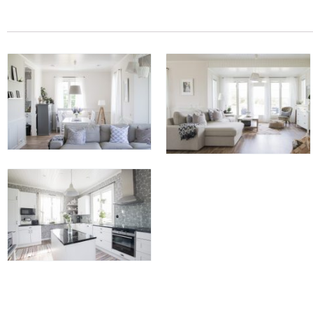
182 м² × 45 000 ₽/м² (150–200 м²) × 1.15 (1.5 этажа) × 1 (прямоугольная форма) = 9 41