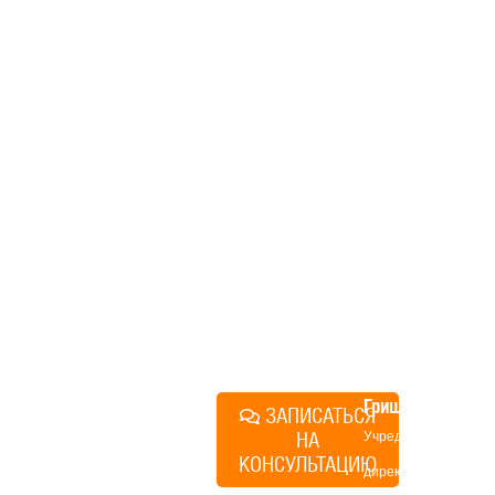
дом, но не знаете, с чего
начать, — начните с простого
разговора 1-на-1 с
основателем нашей
компании. Без навязывания
технологий, без обязательств
строиться у нас. Разберем
именно ваши вопросы и
поможем составить понятный
план действий.
Алексей
Грищенко
ЗАПИСАТЬСЯ
НА
Учредитель и
КОНСУЛЬТАЦИЮ
директор по