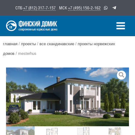
Перейти
СПБ
+7 (812) 317-7-157
МСК
+7 (495) 150-2-162
к
содержимому
главная
/
проекты
/
все скандинавские
/
проекты норвежских
домов
/ mesterhus