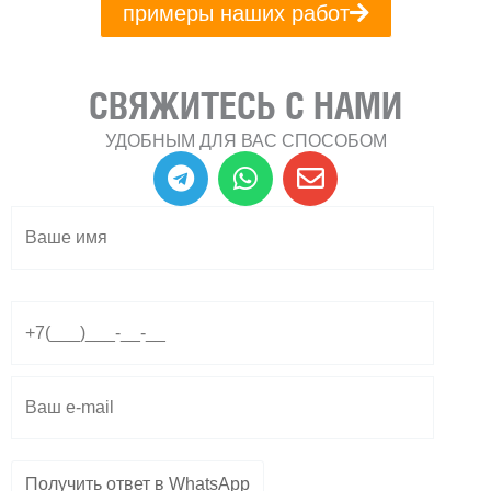
примеры наших работ
СВЯЖИТЕСЬ С НАМИ
УДОБНЫМ ДЛЯ ВАС СПОСОБОМ
T
W
E
e
h
n
l
a
v
e
t
e
g
s
l
r
a
o
a
p
p
m
p
e