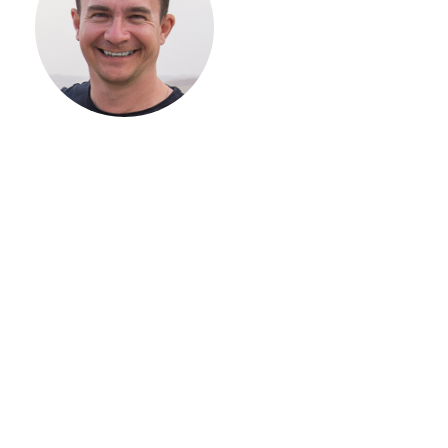
СТРОИТЕЛЬСТВ
ВАШЕГО
ЗАГОРОДНОГО
ДОМА
Если вы хотите построить
дом, но не знаете, с чего
начать, — начните с простого
разговора 1-на-1 с
основателем нашей
компании. Без навязывания
технологий, без обязательств
строиться у нас. Разберем
именно ваши вопросы и
поможем составить понятный