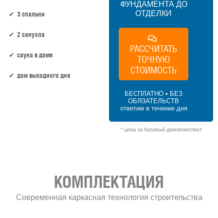
ФУНДАМЕНТА ДО
ОТДЕЛКИ
3 спальни
2 санузла
РАССЧИТАТЬ
сауна в доме
ТОЧНУЮ
СТОИМОСТЬ
дом выходного дня
БЕСПЛАТНО • БЕЗ
ОБЯЗАТЕЛЬСТВ
103 м² × 50 000 ₽/м² (100–150 м²) × 1 (1
ответим в течение дня
этаж) × 1 (прямоугольная форма) = 5 150
000 ₽
* цена за базовый домокомплект
КОМПЛЕКТАЦИЯ
Современная каркасная технология строительства