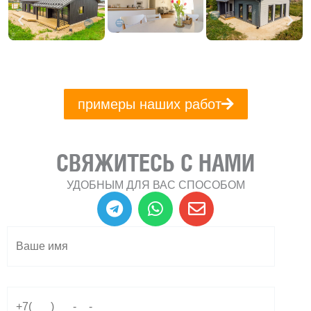
примеры наших работ
СВЯЖИТЕСЬ С НАМИ
УДОБНЫМ ДЛЯ ВАС СПОСОБОМ
T
W
E
e
h
n
l
a
v
e
t
e
g
s
l
r
a
o
a
p
p