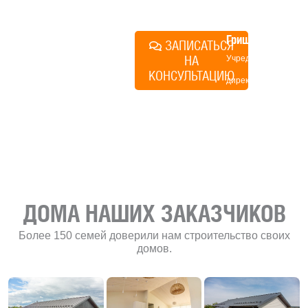
план действий.
Алексей
Грищенко
ЗАПИСАТЬСЯ
НА
Учредитель и
КОНСУЛЬТАЦИЮ
директор по
развитию
«Финского
домика»
ДОМА НАШИХ ЗАКАЗЧИКОВ
Более 150 семей доверили нам строительство своих
домов.