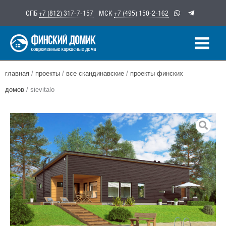
Перейти
СПБ
+7 (812) 317-7-157
МСК
+7 (495) 150-2-162
к
содержимому
главная
/
проекты
/
все скандинавские
/
проекты финских
домов
/ sievitalo