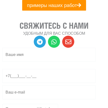
примеры наших работ
СВЯЖИТЕСЬ С НАМИ
УДОБНЫМ ДЛЯ ВАС СПОСОБОМ
T
W
E
e
h
n
l
a
v
e
t
e
g
s
l
r
a
o
a
p
p
m
p
e