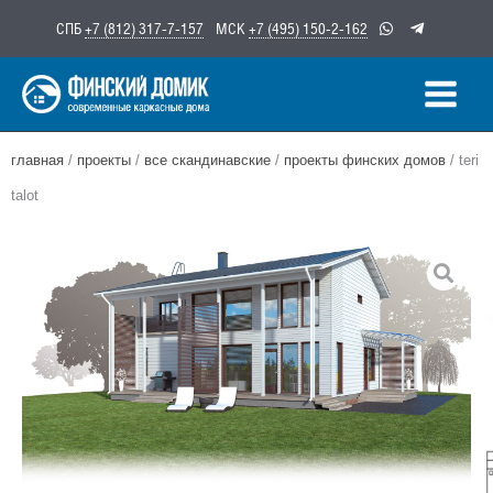
Перейти
СПБ
+7 (812) 317-7-157
МСК
+7 (495) 150-2-162
к
содержимому
главная
/
проекты
/
все скандинавские
/
проекты финских домов
/ teri
talot