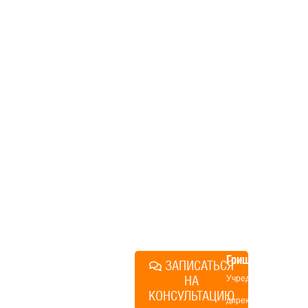
Если вы хотите построить
дом, но не знаете, с чего
начать, — начните с простого
разговора 1-на-1 с
основателем нашей
компании. Без навязывания
технологий, без обязательств
строиться у нас. Разберем
именно ваши вопросы и
поможем составить понятный
план действий.
Алексей
Грищенко
ЗАПИСАТЬСЯ
НА
Учредитель и
КОНСУЛЬТАЦИЮ
директор по