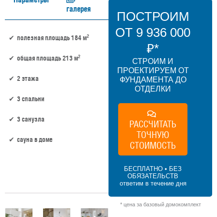
галерея
ПОСТРОИМ
ОТ 9 936 000
2
полезная площадь 184 м
₽*
2
общая площадь 213 м
СТРОИМ И
ПРОЕКТИРУЕМ ОТ
2 этажа
ФУНДАМЕНТА ДО
ОТДЕЛКИ
3 спальни
3 санузла
РАССЧИТАТЬ
ТОЧНУЮ
сауна в доме
СТОИМОСТЬ
184 м² × 45 000 ₽/м² (150–200 м²) × 1.2 (2
БЕСПЛАТНО • БЕЗ
этажа) × 1 (прямоугольная форма) = 9
ОБЯЗАТЕЛЬСТВ
936 000 ₽
ответим в течение дня
* цена за базовый домокомплект