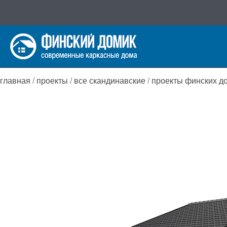
Перейти
к
содержимому
главная
/
проекты
/
все скандинавские
/
проекты финских д