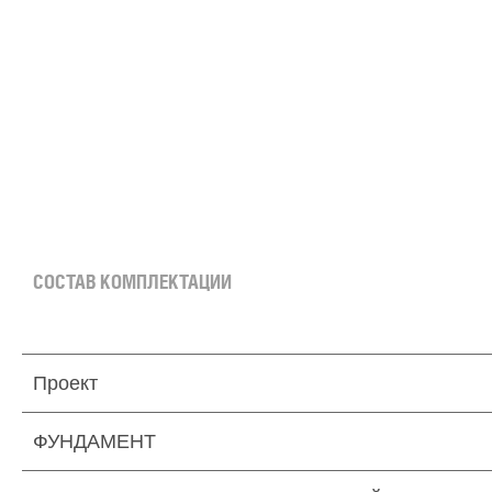
72.5 м² × 60 000 ₽/м² (50–100 м²) × 1 (1 этаж) × 1 (прямоугольная форма) = 4 350 000 
СОСТАВ КОМПЛЕКТАЦИИ
Проект
ФУНДАМЕНТ