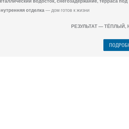
еталлический водосток, снегозадержание, терраса под
нутренняя отделка
— дом готов к жизни
РЕЗУЛЬТАТ — ТЁПЛЫЙ,
ПОДРОБ
ГО ЗАГОРОДНОГО
го разговора 1-на-1 с основателем нашей
азберем именно ваши вопросы и поможем