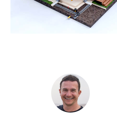
С ЧЕ
ДОМА
Если вы хот
компании. Б
составить п