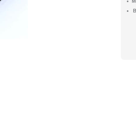
М
В
ГО НАЧАТЬ СТРОИТЕЛЬСТВО ВАШЕ
ите построить дом, но не знаете, с чего начать, — начните с просто
ез навязывания технологий, без обязательств строиться у нас. Р
онятный план действий.