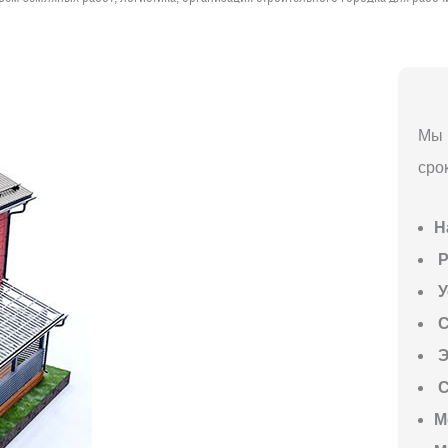
Мы 
сро
Н
P
У
С
Э
С
М