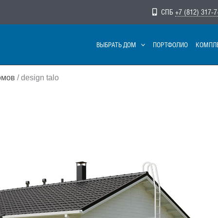
СПБ
+7 (812) 317-7
ВЫБРАТЬ ДОМ
ПОРТФОЛИО
КОМПЛ
омов
/ design talo