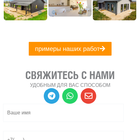
примеры наших работ
СВЯЖИТЕСЬ С НАМИ
УДОБНЫМ ДЛЯ ВАС СПОСОБОМ
T
W
E
e
h
n
l
a
v
e
t
e
g
s
l
r
a
o
a
p
p