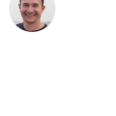
СТРОИТЕЛЬСТВ
ВАШЕГО
ЗАГОРОДНОГО
ДОМА
Если вы хотите построить
дом, но не знаете, с чего
начать, — начните с простого
разговора 1-на-1 с
основателем нашей
компании. Без навязывания
технологий, без обязательств
строиться у нас. Разберем
именно ваши вопросы и
поможем составить понятный