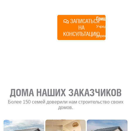
план действий.
Алексей
Грищенко
ЗАПИСАТЬСЯ
НА
Учредитель и
КОНСУЛЬТАЦИЮ
директор по
развитию
«Финского
домика»
ДОМА НАШИХ ЗАКАЗЧИКОВ
Более 150 семей доверили нам строительство своих
домов.