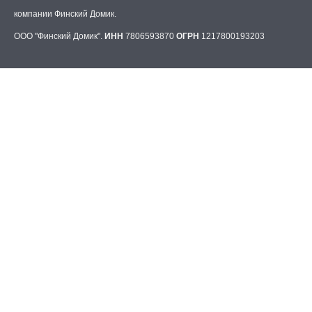
компании Финский Домик.
ООО "Финский Домик".
ИНН
7806593870
ОГРН
1217800193203