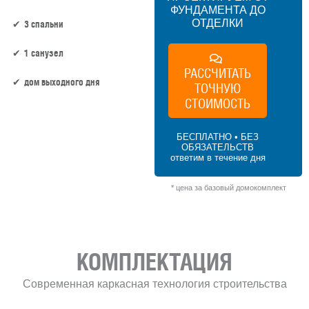
ФУНДАМЕНТА ДО
ОТДЕЛКИ
3 спальни
1 санузел
РАССЧИТАТЬ
дом выходного дня
ТОЧНУЮ
СТОИМОСТЬ
88.7 м² × 60 000 ₽/м² (50–100 м²) × 1 (1
этаж) × 1 (прямоугольная форма) = 5 322
БЕСПЛАТНО • БЕЗ
000 ₽
ОБЯЗАТЕЛЬСТВ
ответим в течение дня
* цена за базовый домокомплект
КОМПЛЕКТАЦИЯ
Современная каркасная технология строительства