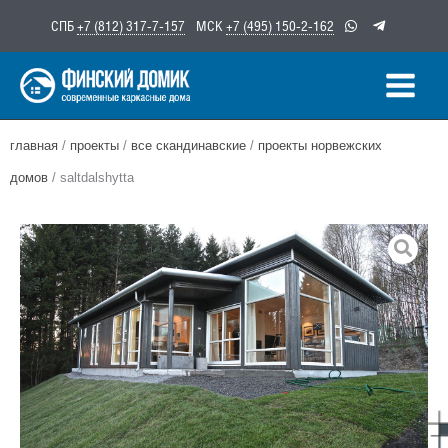
Перейти
СПБ
+7 (812) 317-7-157
МСК
+7 (495) 150-2-162
к
содержимому
главная
/
проекты
/
все скандинавские
/
проекты норвежских
домов
/ saltdalshytta