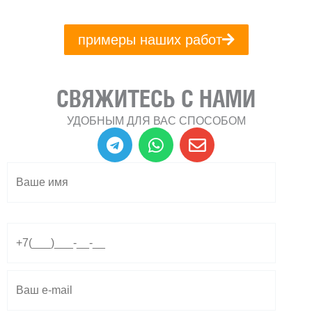
примеры наших работ
СВЯЖИТЕСЬ С НАМИ
УДОБНЫМ ДЛЯ ВАС СПОСОБОМ
T
W
E
e
h
n
l
a
v
e
t
e
g
s
l
r
a
o
a
p
p
m
p
e