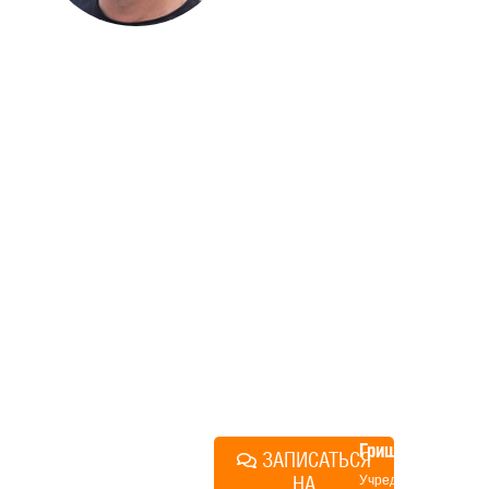
ДОМА
Если вы хотите построить
дом, но не знаете, с чего
начать, — начните с простого
разговора 1-на-1 с
основателем нашей
компании. Без навязывания
технологий, без обязательств
строиться у нас. Разберем
именно ваши вопросы и
поможем составить понятный
план действий.
Алексей
Грищенко
ЗАПИСАТЬСЯ
НА
Учредитель и