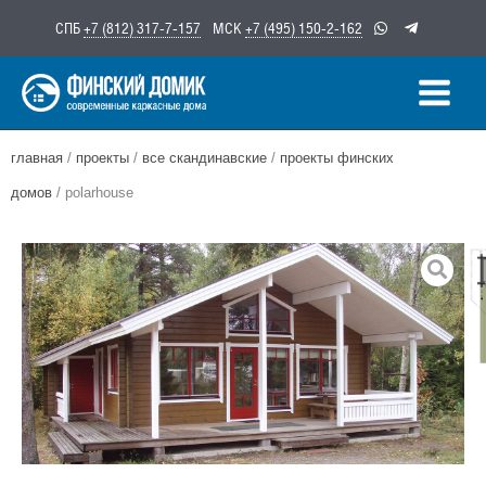
Перейти
СПБ
+7 (812) 317-7-157
МСК
+7 (495) 150-2-162
к
содержимому
главная
/
проекты
/
все скандинавские
/
проекты финских
домов
/ polarhouse