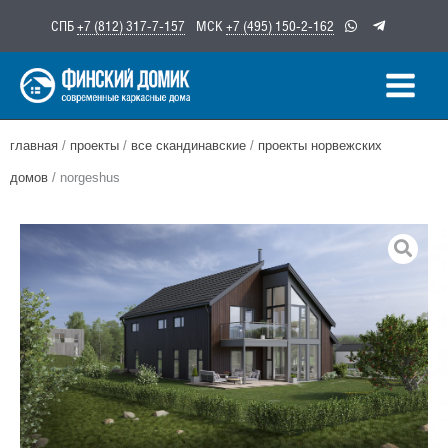
Перейти
СПБ
+7 (812) 317-7-157
МСК
+7 (495) 150-2-162
к
содержимому
главная
/
проекты
/
все скандинавские
/
проекты норвежских
домов
/ norgeshus