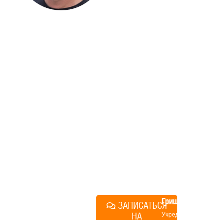
ДОМА
Если вы хотите построить
дом, но не знаете, с чего
начать, — начните с простого
разговора 1-на-1 с
основателем нашей
компании. Без навязывания
технологий, без обязательств
строиться у нас. Разберем
именно ваши вопросы и
поможем составить понятный
план действий.
Алексей
Грищенко
ЗАПИСАТЬСЯ
НА
Учредитель и