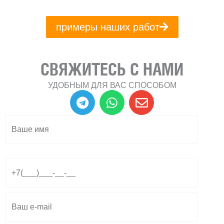
примеры наших работ
СВЯЖИТЕСЬ С НАМИ
УДОБНЫМ ДЛЯ ВАС СПОСОБОМ
T
W
E
e
h
n
l
a
v
e
t
e
g
s
l
r
a
o
a
p
p
m
p
e