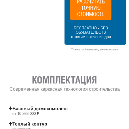
РАССЧИТАТЬ
ТОЧНУЮ
192 м² × 45 000 ₽/м² (150–200 м²) × 1.2 (2
этажа) × 1 (прямоугольная форма) = 10
СТОИМОСТЬ
368 000 ₽
БЕСПЛАТНО • БЕЗ
ОБЯЗАТЕЛЬСТВ
ответим в течение дня
* цена за базовый домокомплект
КОМПЛЕКТАЦИЯ
Современная каркасная технология строительства
Базовый домокомплект
от 10 368 000 ₽
Теплый контур
по запросу